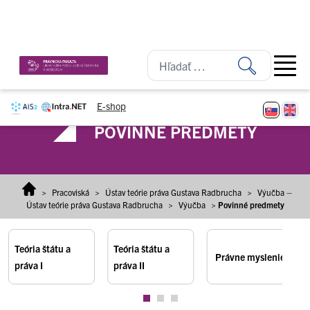
Prejsť na obsah
Open ma
E-shop
POVINNÉ PREDMETY
>
Pracoviská
>
Ústav teórie práva Gustava Radbrucha
>
Výučba –
Ústav teórie práva Gustava Radbrucha
>
Výučba
>
Povinné predmety
Teória štátu a
Teória štátu a
Právne myslenie
práva I
práva II