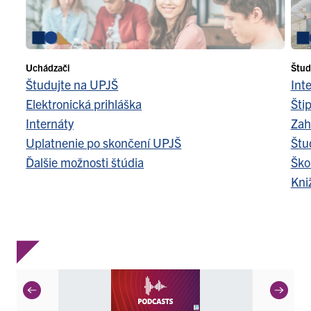
Uchádzači
Štud
Študujte na UPJŠ
Int
Elektronická prihláška
Šti
Internáty
Zah
Uplatnenie po skončení UPJŠ
Štu
Ďalšie možnosti štúdia
Ško
Kni