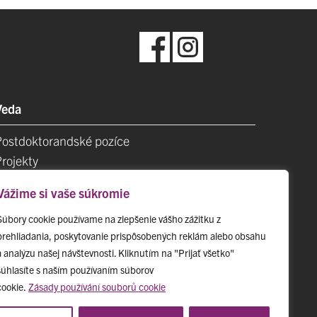
Veda
Postdoktorandské pozíce
Projekty
Špičkové tímy
Vážime si vaše súkromie
TIP-UPJŠ
Vedecké parky
Súbory cookie používame na zlepšenie vášho zážitku z
prehliadania, poskytovanie prispôsobených reklám alebo obsahu
videncia publikačnej činnosti
a analýzu našej návštevnosti. Kliknutím na "Prijať všetko"
Habilitačné a vymenúvacie konania
súhlasíte s naším používaním súborov
cookie.
Zásady používání souborů cookie