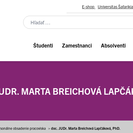
E-shop
Universitas Šafariki
Študenti
Zamestnanci
Absolventi
UDR. MARTA BREICHOVÁ LAPČÁ
rsonálne obsadenie pracoviska
>
doc. JUDr. Marta Breichová Lapčáková, PhD.