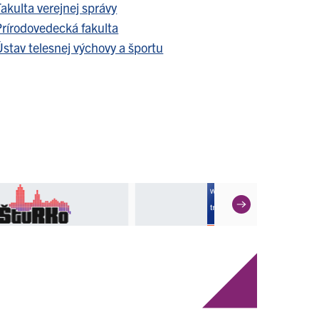
akulta verejnej správy
Prírodovedecká fakulta
stav telesnej výchovy a športu