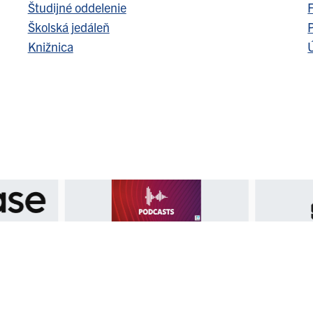
Študijné oddelenie
F
Školská jedáleň
Knižnica
Ú