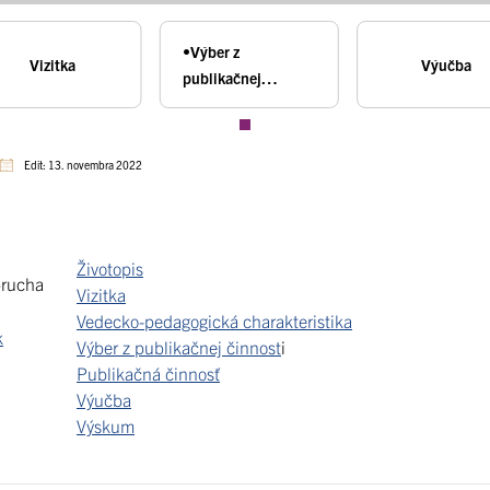
•Výber z
Vizitka
Výučba
publikačnej
činnosti
Edit: 13. novembra 2022
Životopis
brucha
Vizitka
Vedecko-pedagogická charakteristika
k
Výber z publikačnej činnost
i
Publikačná činnosť
Výučba
Výskum