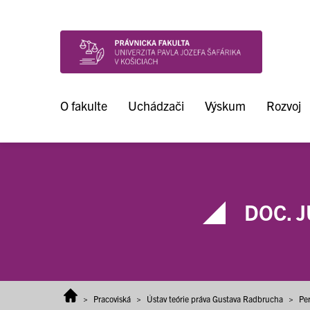
Prejsť na obsah
O fakulte
Uchádzači
Výskum
Rozvoj
DOC. J
>
Pracoviská
>
Ústav teórie práva Gustava Radbrucha
>
Pe