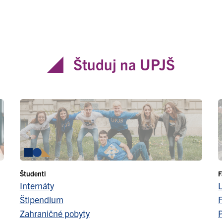
Študuj na UPJŠ
Študenti
F
Internáty
Štipendium
F
Zahraničné pobyty