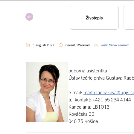
Životopis
5. augusta 2021
0minút, 12sekúnd
Poslať článok e-mailom
odborná asistentka
Ústav teórie práva Gustava Rad
e-mail:
marta.lapcakova@upjs.s
tel.kontakt: +421 55 234 4144
Kancelária: LB1O13
Kováčska 30
040 75 Košice