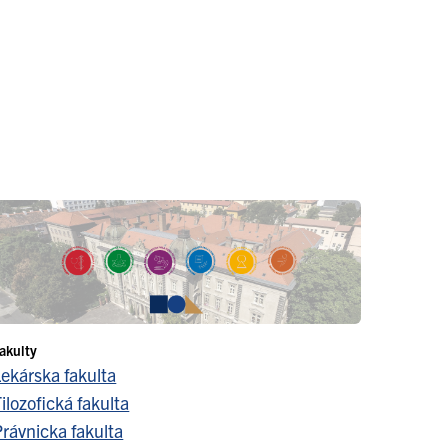
akulty
Lekárska fakulta
ilozofická fakulta
Právnicka fakulta