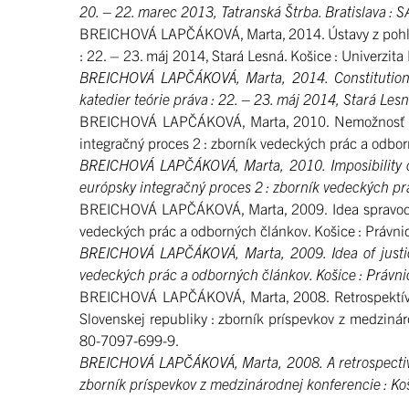
20. – 22. marec 2013, Tatranská Štrba. Bratislava 
BREICHOVÁ LAPČÁKOVÁ, Marta, 2014. Ústavy z pohľadu 
: 22. – 23. máj 2014, Stará Lesná. Košice : Univerzi
BREICHOVÁ LAPČÁKOVÁ, Marta, 2014. Constitutions F
katedier teórie práva : 22. – 23. máj 2014, Stará Les
BREICHOVÁ LAPČÁKOVÁ, Marta, 2010. Nemožnosť exis
integračný proces 2 : zborník vedeckých prác a odb
BREICHOVÁ LAPČÁKOVÁ, Marta, 2010. Imposibility of e
európsky integračný proces 2 : zborník vedeckých p
BREICHOVÁ LAPČÁKOVÁ, Marta, 2009. Idea spravodliv
vedeckých prác a odborných článkov. Košice : Právn
BREICHOVÁ LAPČÁKOVÁ, Marta, 2009. Idea of justice 
vedeckých prác a odborných článkov. Košice : Právn
BREICHOVÁ LAPČÁKOVÁ, Marta, 2008. Retrospektívny
Slovenskej republiky : zborník príspevkov z medzinár
80-7097-699-9.
BREICHOVÁ LAPČÁKOVÁ, Marta, 2008. A retrospective v
zborník príspevkov z medzinárodnej konferencie : Koš