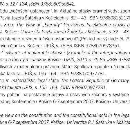
: SAV, s. 127-134. ISBN 9788080950842.
„večných“ ustanovení. In: Aktuálne otázky právnej vedy : zborník
ta Pavla Jozefa Šafárika v Košiciach, s. 32 – 43. ISBN 9788081521
rom The View of „Eternity“ Provisions. In: Aktuálne otázky pr
ná. Košice : Univerzita Pavla Jozefa Šafárika v Košiciach, s. 32 
tencie nezmeniteľných ustanovení? (Príklad na výklade čl. 79 
orných článkov. Košice : UPJŠ, s. 75-86. ISBN 9788070978351.
xistens of inalterable clause? (Example of the interpretation o
rác a odborných článkov. Košice : UPJŠ, 2010. s. 75-86. ISBN 97
osti v materiálnom právnom štáte: Spolková republika Nemecko. 
ická fakulta UPJŠ, s. 155 -164. ISBN 9788070977781.
in materialistic legal state: The Federal Republic of Germany.
ická fakulta UPJŠ, s. 155 -164. ISBN 9788070977781.
 pohľad na postavenie ústavy a ústavných zákonov v systéme n
odnej konferencie : Košice 6-7.septembra 2007. Košice : Univerzit
iew on the constitution and the constitutional acts in the legal 
ice 6-7.septembra 2007. Košice : Univerzita P.J. Šafárika v Košic