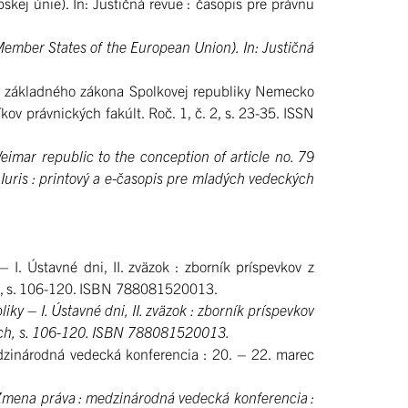
ej únie). In: Justičná revue : časopis pre právnu
ember States of the European Union). In: Justičná
3 základného zákona Spolkovej republiky Nemecko
ov právnických fakúlt. Roč. 1, č. 2, s. 23-35. ISSN
imar republic to the conception of article no. 79
a Iuris : printový a e-časopis pre mladých vedeckých
. Ústavné dni, II. zväzok : zborník príspevkov z
ach, s. 106-120. ISBN 788081520013.
y – I. Ústavné dni, II. zväzok : zborník príspevkov
ciach, s. 106-120. ISBN 788081520013.
zinárodná vedecká konferencia : 20. – 22. marec
 Zmena práva : medzinárodná vedecká konferencia :