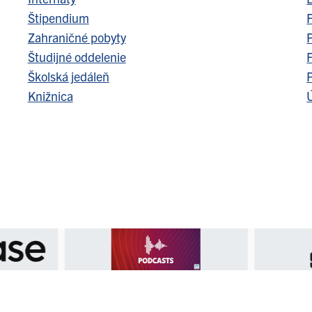
Štipendium
F
Zahraničné pobyty
Študijné oddelenie
F
Školská jedáleň
Knižnica
Ú