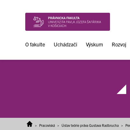
Prejsť na obsah
O fakulte
Uchádzači
Výskum
Rozvoj
>
Pracoviská
>
Ústav teórie práva Gustava Radbrucha
>
Pe