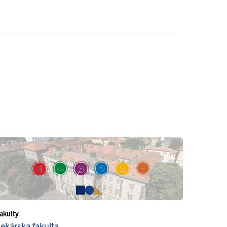
akulty
Lekárska fakulta