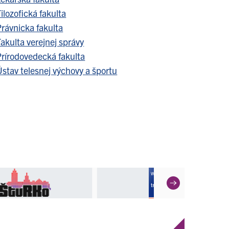
ilozofická fakulta
Právnicka fakulta
akulta verejnej správy
Prírodovedecká fakulta
stav telesnej výchovy a športu