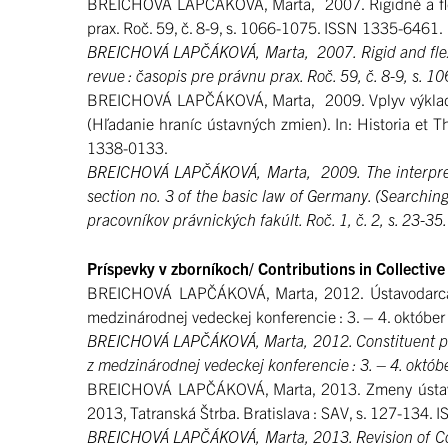
BREICHOVÁ LAPČÁKOVÁ, Marta, 2007. Rigidné a flexib
prax. Roč. 59, č. 8-9, s. 1066-1075. ISSN 1335-6461.
BREICHOVÁ LAPČÁKOVÁ, Marta, 2007. Rigid and flexib
revue : časopis pre právnu prax. Roč. 59, č. 8-9, s.
BREICHOVÁ LAPČÁKOVÁ, Marta, 2009. Vplyv výkladu 
(Hľadanie hraníc ústavných zmien). In: Historia et Th
1338-0133.
BREICHOVÁ LAPČÁKOVÁ, Marta, 2009. The interpretati
section no. 3 of the basic law of Germany. (Searching
pracovníkov právnických fakúlt. Roč. 1, č. 2, s. 23-
Príspevky v zborníkoch/ Contributions in Collectiv
BREICHOVÁ LAPČÁKOVÁ, Marta, 2012. Ústavodarca ver
medzinárodnej vedeckej konferencie : 3. – 4. október
BREICHOVÁ LAPČÁKOVÁ, Marta, 2012. Constituent power 
z medzinárodnej vedeckej konferencie : 3. – 4. októb
BREICHOVÁ LAPČÁKOVÁ, Marta, 2013. Zmeny ústavy- 
2013, Tatranská Štrba. Bratislava : SAV, s. 127-13
BREICHOVÁ LAPČÁKOVÁ, Marta, 2013. Revision of Cons