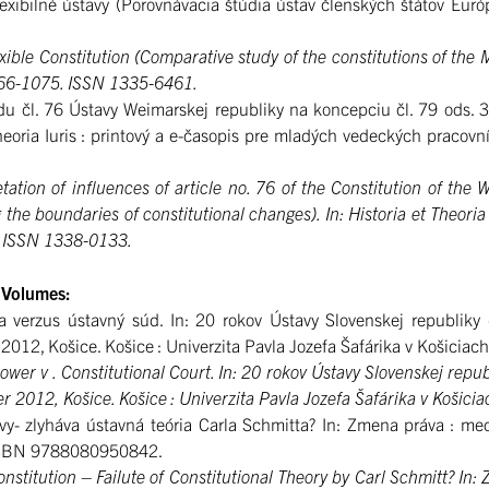
ilné ústavy (Porovnávacia štúdia ústav členských štátov Európsk
le Constitution (Comparative study of the constitutions of the M
 1066-1075. ISSN 1335-6461.
čl. 76 Ústavy Weimarskej republiky na koncepciu čl. 79 ods. 
eoria Iuris : printový a e-časopis pre mladých vedeckých pracovník
on of influences of article no. 76 of the Constitution of the We
 the boundaries of constitutional changes). In: Historia et Theori
35. ISSN 1338-0133.
e Volumes:
zus ústavný súd. In: 20 rokov Ústavy Slovenskej republiky – I
 2012, Košice. Košice : Univerzita Pavla Jozefa Šafárika v Košici
v . Constitutional Court. In: 20 rokov Ústavy Slovenskej republik
er 2012, Košice. Košice : Univerzita Pavla Jozefa Šafárika v Koši
zlyháva ústavná teória Carla Schmitta? In: Zmena práva : med
4. ISBN 9788080950842.
titution – Failute of Constitutional Theory by Carl Schmitt? In: