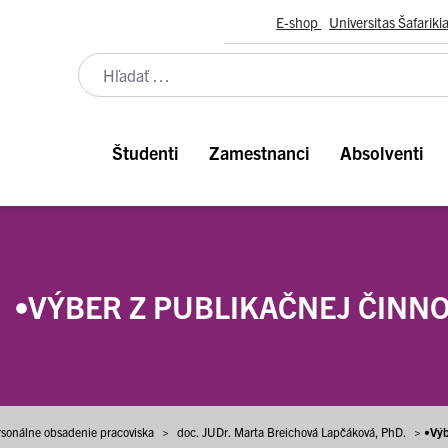
E-shop
Universitas Šafariki
Študenti
Zamestnanci
Absolventi
•VÝBER Z PUBLIKAČNEJ ČINNO
rsonálne obsadenie pracoviska
>
doc. JUDr. Marta Breichová Lapčáková, PhD.
>
•Výb