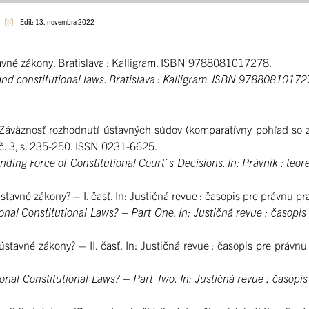
Edit: 13. novembra 2022
né zákony. Bratislava : Kalligram. ISBN 9788081017278.
d constitutional laws. Bratislava : Kalligram. ISBN 9788081017
äznosť rozhodnutí ústavných súdov (komparatívny pohľad so z
, č. 3, s. 235-250. ISSN 0231-6625.
 Force of Constitutional Court´s Decisions. In: Právník : teoreti
 zákony? – I. časť. In: Justičná revue : časopis pre právnu prax.
Constitutional Laws? – Part One. In: Justičná revue : časopis p
é zákony? – II. časť. In: Justičná revue : časopis pre právnu p
 Constitutional Laws? – Part Two. In: Justičná revue : časopis p