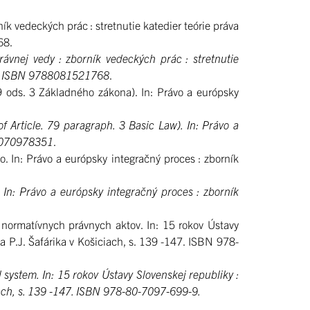
 vedeckých prác : stretnutie katedier teórie práva
768.
ávnej vedy : zborník vedeckých prác : stretnutie
– 43. ISBN 9788081521768
.
ods. 3 Základného zákona). In: Právo a európsky
f Article. 79 paragraph. 3 Basic Law). In: Právo a
88070978351
.
In: Právo a európsky integračný proces : zborník
 In: Právo a európsky integračný proces : zborník
ormatívnych právnych aktov. In: 15 rokov Ústavy
a P.J. Šafárika v Košiciach, s. 139 -147. ISBN 978-
system. In: 15 rokov Ústavy Slovenskej republiky :
iach, s. 139 -147. ISBN 978-80-7097-699-9.