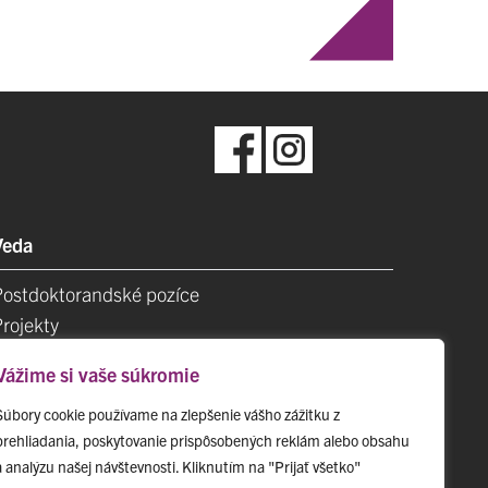
Veda
Postdoktorandské pozíce
Projekty
Špičkové tímy
Vážime si vaše súkromie
TIP-UPJŠ
Vedecké parky
Súbory cookie používame na zlepšenie vášho zážitku z
prehliadania, poskytovanie prispôsobených reklám alebo obsahu
videncia publikačnej činnosti
a analýzu našej návštevnosti. Kliknutím na "Prijať všetko"
Habilitačné a vymenúvacie konania