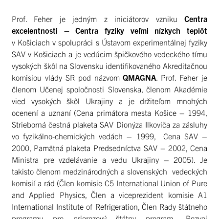
Prof. Feher je jedným z iniciátorov vzniku
Centra
excelentnosti – Centra fyziky veľmi nízkych teplôt
v Košiciach v spolupráci s Ústavom experimentálnej fyziky
SAV v Košiciach a je vedúcim špičkového vedeckého tímu
vysokých škôl na Slovensku identifikovaného Akreditačnou
komisiou vlády SR pod názvom
QMAGNA
. Prof. Feher je
členom Učenej spoločnosti Slovenska, členom Akadémie
vied vysokých škôl Ukrajiny a je držiteľom mnohých
ocenení a uznaní (Cena primátora mesta Košice – 1994,
Strieborná čestná plaketa SAV Dionýza Ilkoviča za zásluhy
vo fyzikálno-chemických vedách – 1999, Cena SAV –
2000, Pamätná plaketa Predsedníctva SAV – 2002, Cena
Ministra pre vzdelávanie a vedu Ukrajiny – 2005). Je
takisto členom medzinárodných a slovenských vedeckých
komisií a rád (Člen komisie C5 International Union of Pure
and Applied Physics, Člen a viceprezident komisie A1
International Institute of Refrigeration, Člen Rady štátneho
programu pre prierezový štátny program „Rozvoj