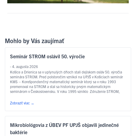
Mohlo by Vás zaujímať
Seminár STROM oslávil 50. výročie
- 4. augusta 2026
Košice a Drienica sa v uplynulých dňoch stali dejiskom osláv 50. výročia
seminára STROM. Pred polstoročím vznikol na UPJŠ v Košiciach seminár
KMS – Korešpondenčný matematický seminár ktorý sa v roku 1993
premenoval na STROM a stal sa historicky prvým matematickým
seminárom v Československu. V roku 1995 vzniklo Združenie STROM,
ktoré odvtedy zastrešuje nielen seminár …
Čítať ďalej
Zobraziť viac
→
Mikrobiológovia z ÚBEV PF UPJŠ objavili jedinečné
baktérie