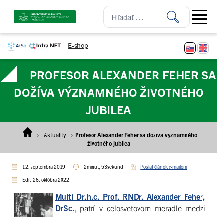
Prejsť na obsah
Open ma
E-shop
PROFESOR ALEXANDER FEHER SA
DOŽÍVA VÝZNAMNÉHO ŽIVOTNÉHO
JUBILEA
>
Aktuality
>
Profesor Alexander Feher sa dožíva významného
životného jubilea
12. septembra 2019
2minút, 53sekúnd
Poslať článok e-mailom
Edit: 26. októbra 2022
Multi Dr.h.c. Prof. RNDr. Alexander Feher,
DrSc.
, patrí v celosvetovom meradle medzi