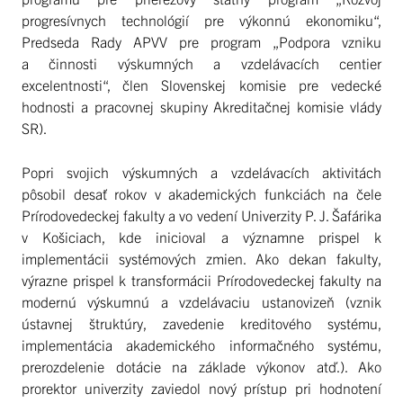
progresívnych technológií pre výkonnú ekonomiku“,
Predseda Rady APVV pre program „Podpora vzniku
a činnosti výskumných a vzdelávacích centier
excelentnosti“, člen Slovenskej komisie pre vedecké
hodnosti a pracovnej skupiny Akreditačnej komisie vlády
SR).
Popri svojich výskumných a vzdelávacích aktivitách
pôsobil desať rokov v akademických funkciách na čele
Prírodovedeckej fakulty a vo vedení Univerzity P. J. Šafárika
v Košiciach, kde inicioval a významne prispel k
implementácii systémových zmien. Ako dekan fakulty,
výrazne prispel k transformácii Prírodovedeckej fakulty na
modernú výskumnú a vzdelávaciu ustanovizeň (vznik
ústavnej štruktúry, zavedenie kreditového systému,
implementácia akademického informačného systému,
prerozdelenie dotácie na základe výkonov atď.). Ako
prorektor univerzity zaviedol nový prístup pri hodnotení