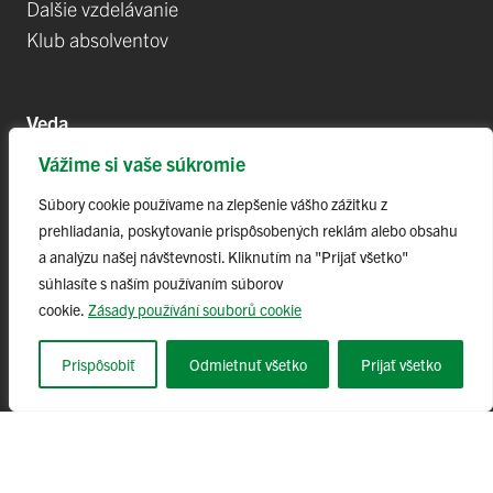
Dalšie vzdelávanie
Klub absolventov
Veda
Vážime si vaše súkromie
Postdoktorandské pozíce
Projekty
Súbory cookie používame na zlepšenie vášho zážitku z
prehliadania, poskytovanie prispôsobených reklám alebo obsahu
Špičkové tímy
a analýzu našej návštevnosti. Kliknutím na "Prijať všetko"
TIP-UPJŠ
súhlasíte s naším používaním súborov
Vedecké parky
cookie.
Zásady používání souborů cookie
Evidencia publikačnej činnosti
Habilitačné a vymenúvacie konania
Prispôsobiť
Odmietnuť všetko
Prijať všetko
© 2023 Univerzita Pavla Jozefa Šafárika v Košiciach,