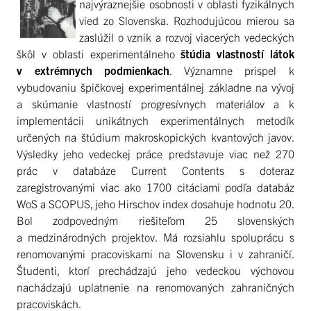
najvýraznejšie osobnosti v oblasti fyzikálnych
vied zo Slovenska. Rozhodujúcou mierou sa
zaslúžil o vznik a rozvoj viacerých vedeckých
škôl v oblasti experimentálneho
štúdia vlastností látok
v extrémnych podmienkach
. Významne prispel k
vybudovaniu špičkovej experimentálnej základne na vývoj
a skúmanie vlastností progresívnych materiálov a k
implementácii unikátnych experimentálnych metodík
určených na štúdium makroskopických kvantových javov.
Výsledky jeho vedeckej práce predstavuje viac než 270
prác v databáze Current Contents s doteraz
zaregistrovanými viac ako 1700 citáciami podľa databáz
WoS a SCOPUS, jeho Hirschov index dosahuje hodnotu 20.
Bol zodpovedným riešiteľom 25 slovenských
a medzinárodných projektov. Má rozsiahlu spoluprácu s
renomovanými pracoviskami na Slovensku i v zahraničí.
Študenti, ktorí prechádzajú jeho vedeckou výchovou
nachádzajú uplatnenie na renomovaných zahraničných
pracoviskách.