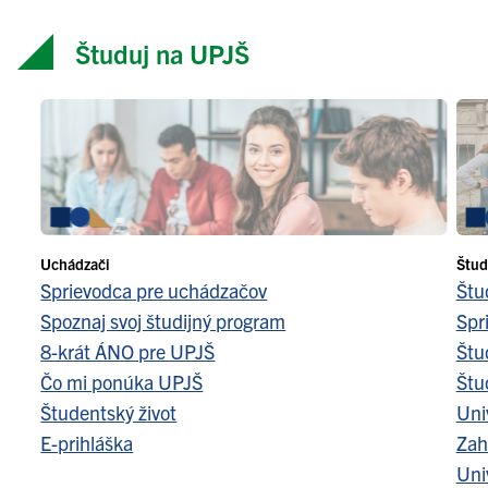
Študuj na UPJŠ
Uchádzači
Štud
Sprievodca pre uchádzačov
Štu
Spoznaj svoj študijný program
Spr
8-krát ÁNO pre UPJŠ
Štu
Čo mi ponúka UPJŠ
Štu
Študentský život
Uni
E-prihláška
Zah
Uni