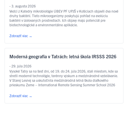
- 3. augusta 2026
Vedci z Katedry mikrobiológie ÚBEV PF UPJŠ v Košiciach objavili dva nové
druhy baktérií. Tieto mikroorganizmy poskytujú pohľad na evolúciu
baktérií v izolovaných prostrediach. Ich objavy majú potenciál pre
biotechnologické a environmentálne aplikácie.
Zobraziť viac
→
Moderná geografia v Tatrách: letná škola IRSSS 2026
- 29. júla 2026
Vysoké Tatry sa na šesť dní, od 19. do 24. júla 2026, stali miestom, kde sa
stretli moderné technológie, terénny výskum a medzinárodné vzdelávanie.
V Starej Lesnej sa uskutočnila medzinárodná letná škola diaľkového
prieskumu Zeme – International Remote Sensing Summer School 2026
Zobraziť viac
→