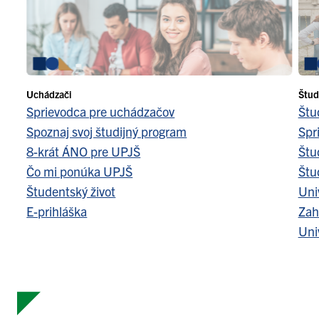
Uchádzači
Štud
Sprievodca pre uchádzačov
Štu
Spoznaj svoj študijný program
Spr
8-krát ÁNO pre UPJŠ
Štu
Čo mi ponúka UPJŠ
Štu
Študentský život
Uni
E-prihláška
Zah
Uni