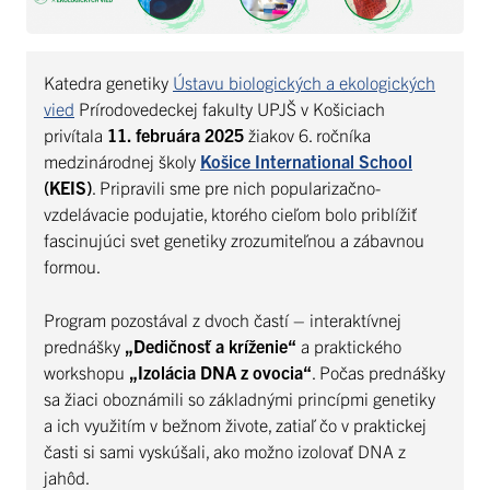
Katedra genetiky
Ústavu biologických a ekologických
vied
Prírodovedeckej fakulty UPJŠ v Košiciach
privítala
11. februára 2025
žiakov 6. ročníka
medzinárodnej školy
Košice International School
(KEIS)
. Pripravili sme pre nich popularizačno-
vzdelávacie podujatie, ktorého cieľom bolo priblížiť
fascinujúci svet genetiky zrozumiteľnou a zábavnou
formou.
Program pozostával z dvoch častí – interaktívnej
prednášky
„Dedičnosť a kríženie“
a praktického
workshopu
„Izolácia DNA z ovocia“
. Počas prednášky
sa žiaci oboznámili so základnými princípmi genetiky
a ich využitím v bežnom živote, zatiaľ čo v praktickej
časti si sami vyskúšali, ako možno izolovať DNA z
jahôd.