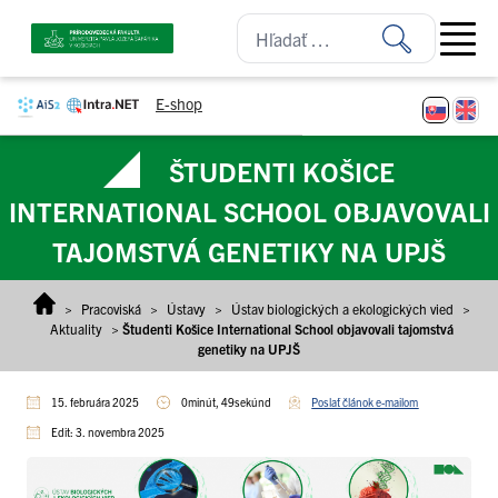
Prejsť na obsah
Open ma
E-shop
ŠTUDENTI KOŠICE
INTERNATIONAL SCHOOL OBJAVOVALI
TAJOMSTVÁ GENETIKY NA UPJŠ
>
Pracoviská
>
Ústavy
>
Ústav biologických a ekologických vied
>
Aktuality
>
Študenti Košice International School objavovali tajomstvá
genetiky na UPJŠ
15. februára 2025
0minút, 49sekúnd
Poslať článok e-mailom
Edit: 3. novembra 2025