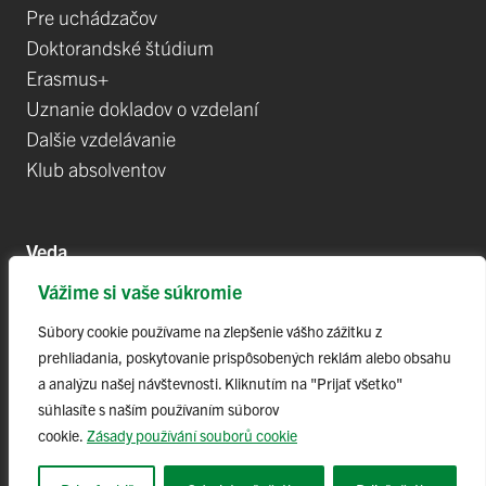
Pre uchádzačov
Doktorandské štúdium
Erasmus+
Uznanie dokladov o vzdelaní
Dalšie vzdelávanie
Klub absolventov
Veda
Vážime si vaše súkromie
Postdoktorandské pozíce
Projekty
Súbory cookie používame na zlepšenie vášho zážitku z
prehliadania, poskytovanie prispôsobených reklám alebo obsahu
Špičkové tímy
a analýzu našej návštevnosti. Kliknutím na "Prijať všetko"
TIP-UPJŠ
súhlasíte s naším používaním súborov
Vedecké parky
cookie.
Zásady používání souborů cookie
Evidencia publikačnej činnosti
Habilitačné a vymenúvacie konania