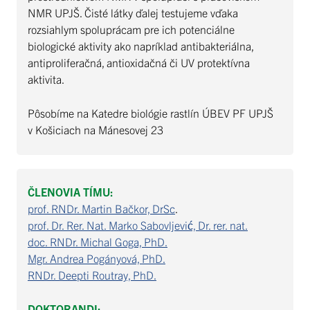
NMR UPJŠ. Čisté látky ďalej testujeme vďaka
rozsiahlym spoluprácam pre ich potenciálne
biologické aktivity ako napríklad antibakteriálna,
antiproliferačná, antioxidačná či UV protektívna
aktivita.
Pôsobíme na Katedre biológie rastlín ÚBEV PF UPJŠ
v Košiciach na Mánesovej 23
ČLENOVIA TÍMU:
prof. RNDr. Martin Bačkor, DrSc
.
prof. Dr. Rer. Nat. Marko Sabovljević, Dr. rer. nat.
doc. RNDr. Michal Goga, PhD.
Mgr. Andrea Pogányová, PhD.
RNDr. Deepti Routray, PhD.
DOKTORANDI: