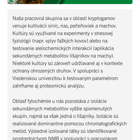
Naša pracovná skupina sa v oblasti kryptogamov
venuje kultivácii siníc, rias, pečeňoviek a machov.
Kultúry sú využívané na experimenty v stresovej
fyziológii (napr. vplyv ťažkých kovov) alebo na
testovanie alelochemických interakcií (aplikácia
sekundárnych metabolitov lišajníkov na machy).
Niektoré kultúry sú zároveň udržiavané aj v kontexte
ochrany ohrozených druhov. V spolupráci s
Viedenskou univerzitou k testovaným parametrom
zahŕňame aj proteomickú analýzu.
Oblasť fytochémie u nás pozostáva z izolácie
sekundárnych metabolitov vyššie spomenutých
skupín, najmä sa však jedná o lišajníky. Izolácie sú
realizované dominantne pomocou chromatografických
metód. Výsledné izolované látky sú identifikované
prostredníctvom NMR v spolupráci s pracoviskom