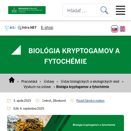
Prejsť na obsah
Open ma
E-shop
BIOLÓGIA KRYPTOGAMOV A
FYTOCHÉMIE
>
Pracoviská
>
Ústavy
>
Ústav biologických a ekologických vied
>
Výskum na ústave
>
Biológia kryptogamov a fytochémie
3. apríla 2025
1minút, 28sekúnd
Poslať článok e-mailom
Edit: 4. septembra 2025