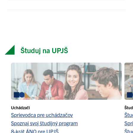
Študuj na UPJŠ
Uchádzači
Štud
Sprievodca pre uchádzačov
Štu
Spoznaj svoj študijný program
Spr
8-krát ÁNO pre UPJŠ
Štu