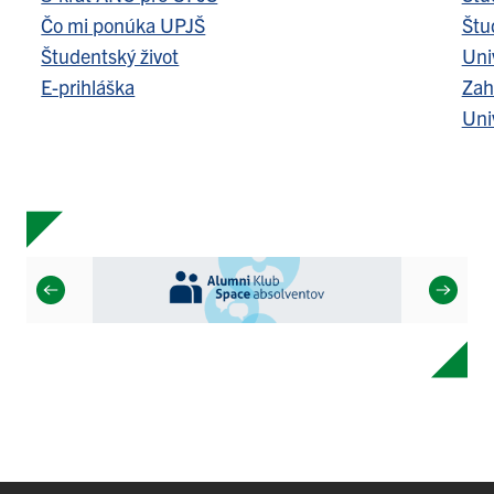
Čo mi ponúka UPJŠ
Štu
Študentský život
Uni
E-prihláška
Zah
Uni