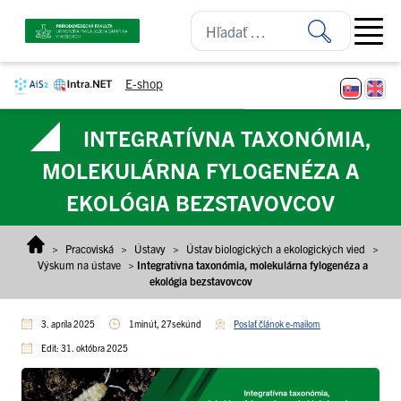
Prejsť na obsah
Open ma
E-shop
INTEGRATÍVNA TAXONÓMIA,
MOLEKULÁRNA FYLOGENÉZA A
EKOLÓGIA BEZSTAVOVCOV
>
Pracoviská
>
Ústavy
>
Ústav biologických a ekologických vied
>
Výskum na ústave
>
Integratívna taxonómia, molekulárna fylogenéza a
ekológia bezstavovcov
3. apríla 2025
1minút, 27sekúnd
Poslať článok e-mailom
Edit: 31. októbra 2025