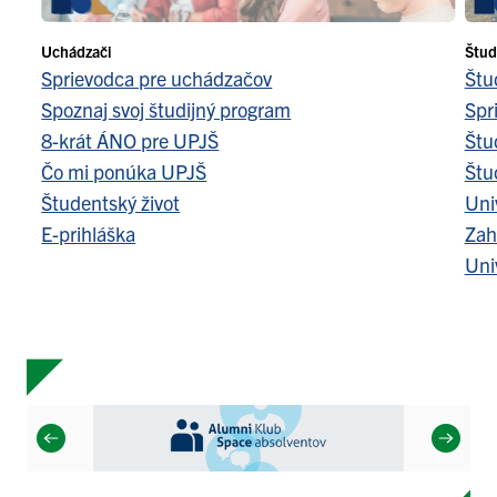
Uchádzači
Štud
Sprievodca pre uchádzačov
Štu
Spoznaj svoj študijný program
Spr
8-krát ÁNO pre UPJŠ
Štu
Čo mi ponúka UPJŠ
Štu
Študentský život
Uni
E-prihláška
Zah
Uni