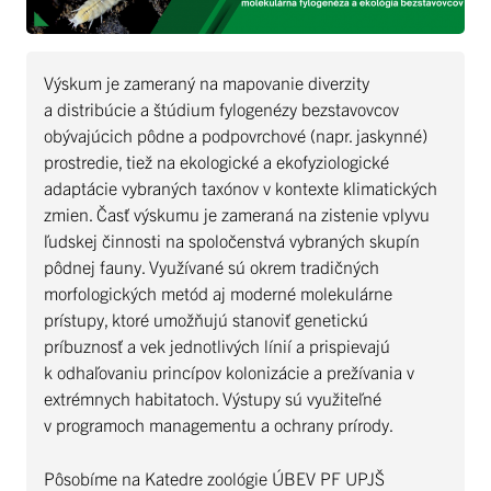
Výskum je zameraný na mapovanie diverzity
a distribúcie a štúdium fylogenézy bezstavovcov
obývajúcich pôdne a podpovrchové (napr. jaskynné)
prostredie, tiež na ekologické a ekofyziologické
adaptácie vybraných taxónov v kontexte klimatických
zmien. Časť výskumu je zameraná na zistenie vplyvu
ľudskej činnosti na spoločenstvá vybraných skupín
pôdnej fauny. Využívané sú okrem tradičných
morfologických metód aj moderné molekulárne
prístupy, ktoré umožňujú stanoviť genetickú
príbuznosť a vek jednotlivých línií a prispievajú
k odhaľovaniu princípov kolonizácie a prežívania v
extrémnych habitatoch. Výstupy sú využiteľné
v programoch managementu a ochrany prírody.
Pôsobíme na Katedre zoológie ÚBEV PF UPJŠ