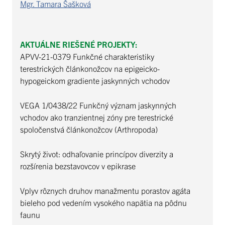
Mgr. Tamara Šašková
AKTUÁLNE RIEŠENÉ PROJEKTY:
APVV-21-0379 Funkčné charakteristiky
terestrických článkonožcov na epigeicko-
hypogeickom gradiente jaskynných vchodov
VEGA 1/0438/22 Funkčný význam jaskynných
vchodov ako tranzientnej zóny pre terestrické
spoločenstvá článkonožcov (Arthropoda)
Skrytý život: odhaľovanie princípov diverzity a
rozšírenia bezstavovcov v epikrase
Vplyv rôznych druhov manažmentu porastov agáta
bieleho pod vedením vysokého napätia na pôdnu
faunu