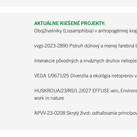
AKTUÁLNE RIEŠENÉ PROJEKTY:
Obojživelníky (Lissamphibia) v antropogénnej kra
vvgs-2023-2890 Pstruh dúhový a menej farebná b
Interakcie pôvodných a inváznych druhov netopie
VEGA 1/0671/25 Diverzita a ekológia netopierov
HUSKROUA/23/RS/1.2/027 EFFUSE-win, Environment
work in nature
APVV-23-0208 Skrytý život: odhaľovanie princípov 