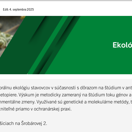
Edit: 4. septembra 2025
iorálnu ekológiu stavovcov v súčasnosti s dôrazom na štúdium v a
 netopiere. Výskum je metodicky zameraný na štúdium toku génov a
nmentálne zmeny. Využívané sú genetické a molekulárne metódy, t
iteľné priamo v ochranárskej praxi.
iciach na Šrobárovej 2.