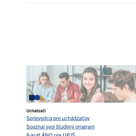
Uchádzači
Sprievodca pre uchádzačov
Spoznaj svoj študijný program
8-krát ÁNO pre UPJŠ