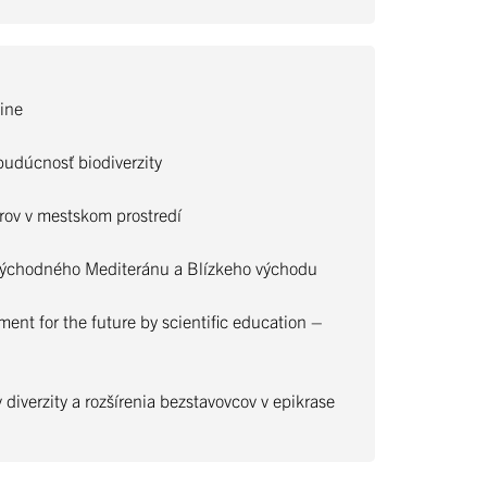
jine
udúcnosť biodiverzity
rov v mestskom prostredí
 východného Mediteránu a Blízkeho východu
 for the future by scientific education –
diverzity a rozšírenia bezstavovcov v epikrase