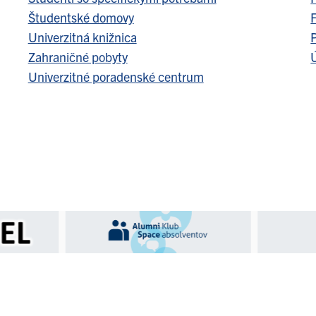
Študentské domovy
F
Univerzitná knižnica
Zahraničné pobyty
Ú
Univerzitné poradenské centrum