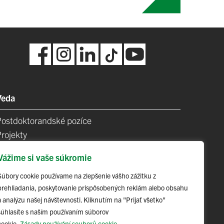
Veda
Postdoktorandské pozíce
Projekty
Špičkové tímy
Vážime si vaše súkromie
TIP-UPJŠ
Vedecké parky
Súbory cookie používame na zlepšenie vášho zážitku z
prehliadania, poskytovanie prispôsobených reklám alebo obsahu
videncia publikačnej činnosti
a analýzu našej návštevnosti. Kliknutím na "Prijať všetko"
Habilitačné a vymenúvacie konania
súhlasíte s naším používaním súborov
cookie.
Zásady používání souborů cookie