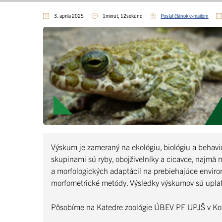
3. apríla 2025
1minút, 12sekúnd
Poslať článok e-mailom
Výskum je zameraný na ekológiu, biológiu a behav
skupinami sú ryby, obojživelníky a cicavce, najmä
a morfologických adaptácií na prebiehajúce enviro
morfometrické metódy. Výsledky výskumov sú uplatn
Pôsobíme na Katedre zoológie ÚBEV PF UPJŠ v Koš