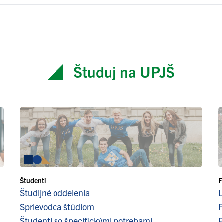
Študuj na UPJŠ
Študenti
F
Študijné oddelenia
Sprievodca štúdiom
F
Študenti so špecifickými potrebami