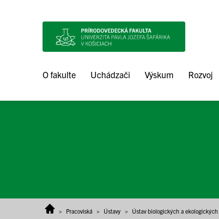
Prejsť na obsah
O fakulte
Uchádzači
Výskum
Rozvoj
>
Pracoviská
>
Ústavy
>
Ústav biologických a ekologických