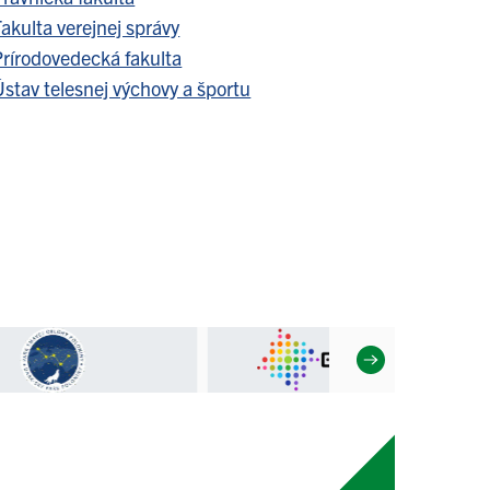
akulta verejnej správy
Prírodovedecká fakulta
stav telesnej výchovy a športu