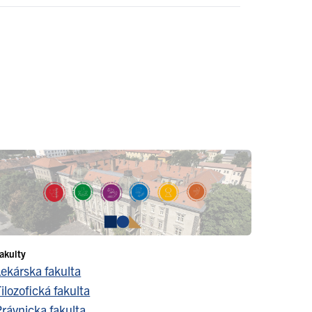
akulty
Lekárska fakulta
ilozofická fakulta
Právnicka fakulta