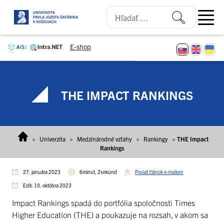
Prejsť na obsah
Open ma
E-shop
THE IMPACT RANKINGS
>
Univerzita
>
Medzinárodné vzťahy
>
Rankingy
>
THE Impact
Rankings
27. januára 2023
6minút, 2sekúnd
Poslať článok e-mailom
Edit: 10. októbra 2023
Impact Rankings spadá do portfólia spoločnosti Times
Higher Education (THE) a poukazuje na rozsah, v akom sa