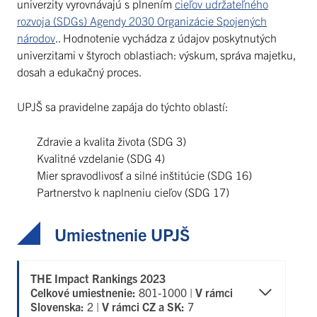
univerzity vyrovnávajú s plnením
cieľov udržateľného
rozvoja (SDGs) Agendy 2030 Organizácie Spojených
národov
.. Hodnotenie vychádza z údajov poskytnutých
univerzitami v štyroch oblastiach: výskum, správa majetku,
dosah a edukačný proces.
UPJŠ sa pravidelne zapája do týchto oblastí:
Zdravie a kvalita života (SDG 3)
Kvalitné vzdelanie (SDG 4)
Mier spravodlivosť a silné inštitúcie (SDG 16)
Partnerstvo k naplneniu cieľov (SDG 17)
Umiestnenie UPJŠ
THE Impact Rankings 2023
Celkové umiestnenie:
801-1000 |
V rámci
Slovenska:
2 |
V rámci CZ a SK:
7