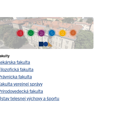
akulty
Lekárska fakulta
ilozofická fakulta
Právnicka fakulta
akulta verejnej správy
Prírodovedecká fakulta
stav telesnej výchovy a športu