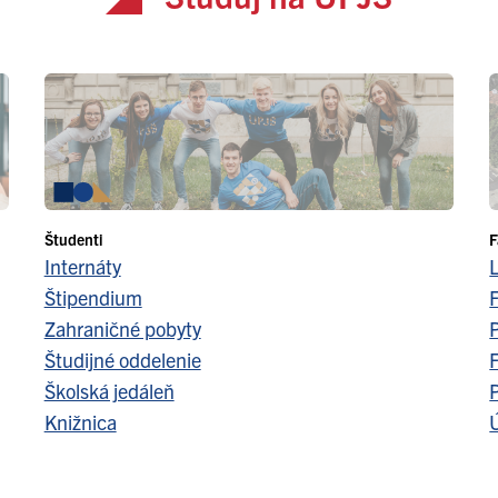
Študenti
F
Internáty
Štipendium
F
Zahraničné pobyty
Študijné oddelenie
F
Školská jedáleň
Knižnica
Ú