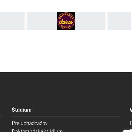
Štúdium
Pre uchádzačov
Doktorandské štúdium