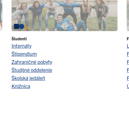
Študenti
F
Internáty
Štipendium
F
Zahraničné pobyty
Študijné oddelenie
F
Školská jedáleň
Knižnica
Ú