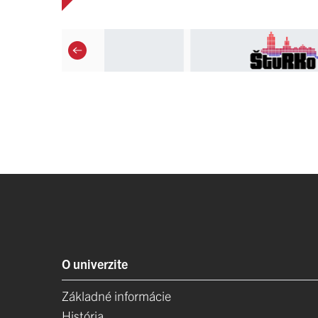
O univerzite
Základné informácie
História