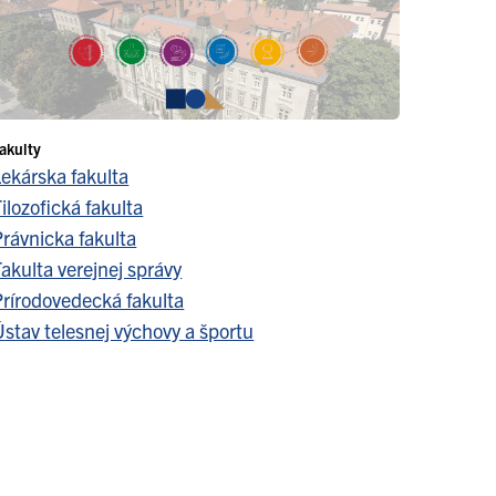
akulty
Lekárska fakulta
ilozofická fakulta
Právnicka fakulta
akulta verejnej správy
Prírodovedecká fakulta
stav telesnej výchovy a športu