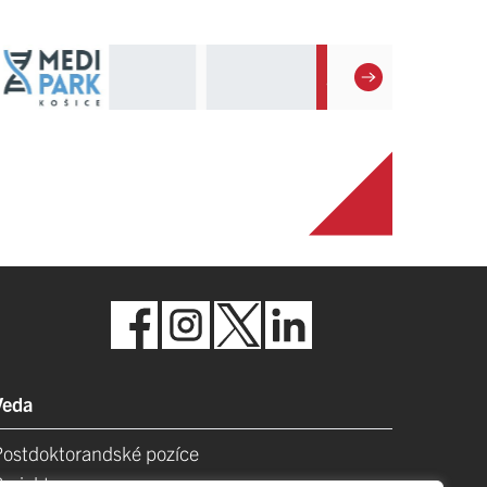
Veda
Postdoktorandské pozíce
Projekty