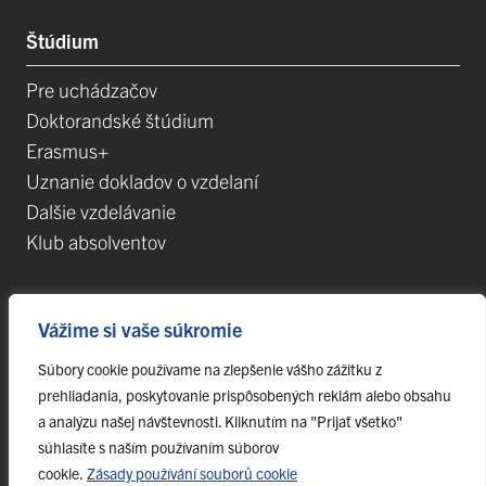
Štúdium
Pre uchádzačov
Doktorandské štúdium
Erasmus+
Uznanie dokladov o vzdelaní
Dalšie vzdelávanie
Klub absolventov
Veda
Vážime si vaše súkromie
Súbory cookie používame na zlepšenie vášho zážitku z
Postdoktorandské pozíce
prehliadania, poskytovanie prispôsobených reklám alebo obsahu
Projekty
a analýzu našej návštevnosti. Kliknutím na "Prijať všetko"
Špičkové tímy
súhlasíte s naším používaním súborov
TIP-UPJŠ
cookie.
Zásady používání souborů cookie