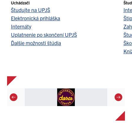
Uchádzači
Štud
Študujte na UPJŠ
Int
Elektronická prihláška
Šti
Internáty
Zah
Uplatnenie po skončení UPJŠ
Štu
Ďalšie možnosti štúdia
Ško
Kni