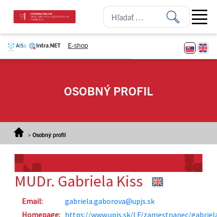
Prejsť na obsah
Open ma
E-shop
OSOBNÝ PROFIL
>
Osobný profil