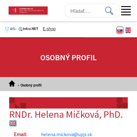
Prejsť na obsah
Open ma
E-shop
OSOBNÝ PROFIL
>
Osobný profil