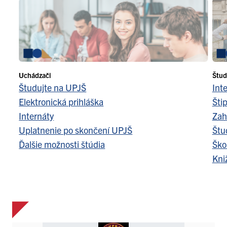
Uchádzači
Štud
Študujte na UPJŠ
Int
Elektronická prihláška
Šti
Internáty
Zah
Uplatnenie po skončení UPJŠ
Štu
Ďalšie možnosti štúdia
Ško
Kni