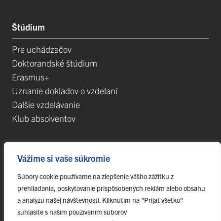
Štúdium
Pre uchádzačov
Doktorandské štúdium
Erasmus+
Uznanie dokladov o vzdelaní
Dalšie vzdelávanie
Klub absolventov
Veda
Vážime si vaše súkromie
Súbory cookie používame na zlepšenie vášho zážitku z
Postdoktorandské pozíce
prehliadania, poskytovanie prispôsobených reklám alebo obsahu
Projekty
a analýzu našej návštevnosti. Kliknutím na "Prijať všetko"
Špičkové tímy
súhlasíte s naším používaním súborov
TIP-UPJŠ