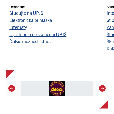
Uchádzači
Štud
Študujte na UPJŠ
Int
Elektronická prihláška
Šti
Internáty
Zah
Uplatnenie po skončení UPJŠ
Štu
Ďalšie možnosti štúdia
Ško
Kni