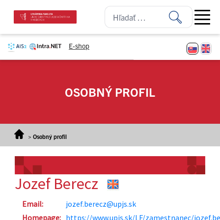
Prejsť na obsah
Open ma
E-shop
OSOBNÝ PROFIL
>
Osobný profil