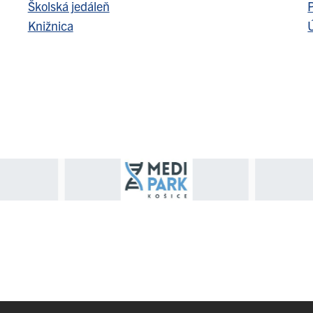
Školská jedáleň
Knižnica
Ú