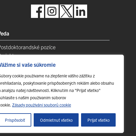
Veda
Postdoktorandské pozíce
Projekty
Špičkové tímy
Vážime si vaše súkromie
TIP-UPJŠ
Súbory cookie používame na zlepšenie vášho zážitku z
Vedecké parky
prehliadania, poskytovanie prispôsobených reklám alebo obsahu
videncia publikačnej činnosti
a analýzu našej návštevnosti. Kliknutím na "Prijať všetko"
Habilitačné a vymenúvacie konania
súhlasíte s naším používaním súborov
cookie.
Zásady používání souborů cookie
Prispôsobiť
Odmietnuť všetko
Prijať všetko