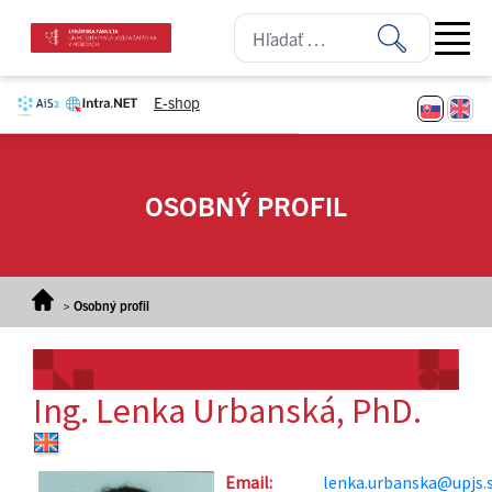
Prejsť na obsah
Open ma
E-shop
OSOBNÝ PROFIL
>
Osobný profil