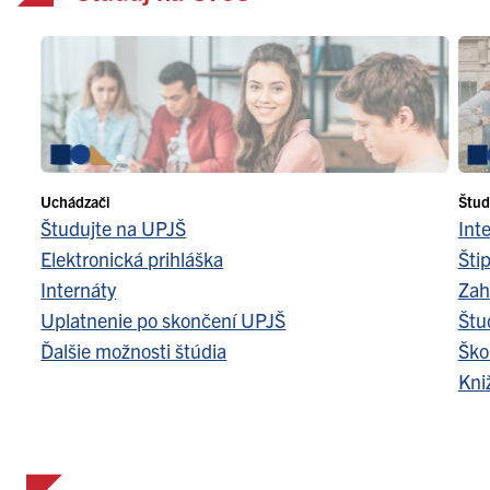
Uchádzači
Štud
Študujte na UPJŠ
Int
Elektronická prihláška
Šti
Internáty
Zah
Uplatnenie po skončení UPJŠ
Štu
Ďalšie možnosti štúdia
Ško
Kni