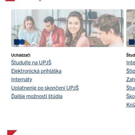
Uchádzači
Štud
Študujte na UPJŠ
Int
Elektronická prihláška
Šti
Internáty
Zah
Uplatnenie po skončení UPJŠ
Štu
Ďalšie možnosti štúdia
Ško
Kni