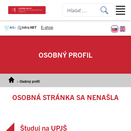
Prejsť na obsah
Open ma
E-shop
OSOBNÝ PROFIL
>
Osobný profil
OSOBNÁ STRÁNKA SA NENAŠLA
Študuj na UPJŠ