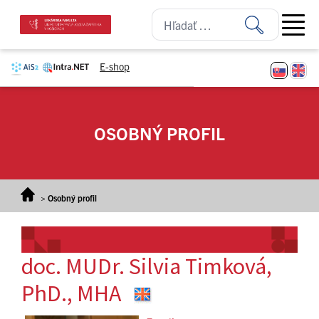
Prejsť na obsah
Open ma
E-shop
OSOBNÝ PROFIL
>
Osobný profil