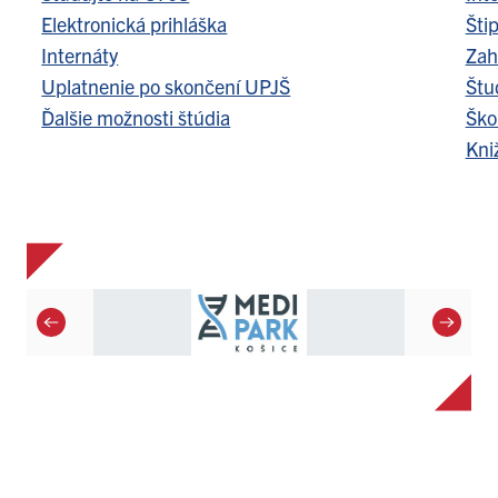
Elektronická prihláška
Šti
Internáty
Zah
Uplatnenie po skončení UPJŠ
Štu
Ďalšie možnosti štúdia
Ško
Kni