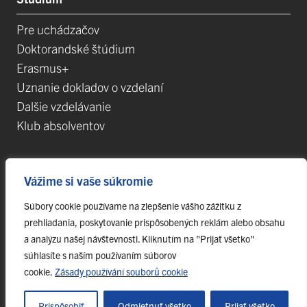
Pre uchádzačov
Doktorandské štúdium
Erasmus+
Uznanie dokladov o vzdelaní
Dalšie vzdelávanie
Klub absolventov
Veda
Vážime si vaše súkromie
Súbory cookie používame na zlepšenie vášho zážitku z
Postdoktorandské pozíce
prehliadania, poskytovanie prispôsobených reklám alebo obsahu
Projekty
a analýzu našej návštevnosti. Kliknutím na "Prijať všetko"
Špičkové tímy
súhlasíte s naším používaním súborov
TIP-UPJŠ
cookie.
Zásady používání souborů cookie
Vedecké parky
Evidencia publikačnej činnosti
Prispôsobiť
Odmietnuť všetko
Prijať všetko