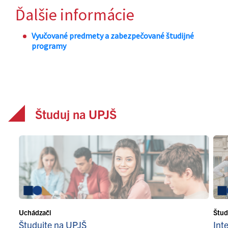
Študuj na UPJŠ
Uchádzači
Štud
Študujte na UPJŠ
Int