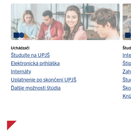
Uchádzači
Štud
Študujte na UPJŠ
Int
Elektronická prihláška
Šti
Internáty
Zah
Uplatnenie po skončení UPJŠ
Štu
Ďalšie možnosti štúdia
Ško
Kni