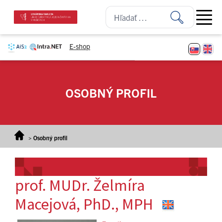
Prejsť na obsah
Open ma
E-shop
OSOBNÝ PROFIL
>
Osobný profil