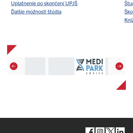
Uplatnenie po skončení UPJŠ
Štu
Ďalšie možnosti štúdia
Ško
Kni