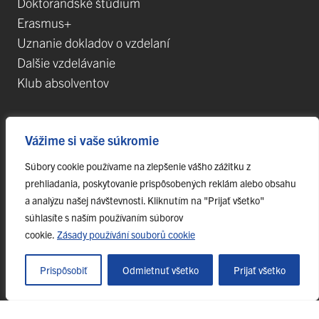
Doktorandské štúdium
Erasmus+
Uznanie dokladov o vzdelaní
Dalšie vzdelávanie
Klub absolventov
Veda
Vážime si vaše súkromie
Súbory cookie používame na zlepšenie vášho zážitku z
Postdoktorandské pozíce
prehliadania, poskytovanie prispôsobených reklám alebo obsahu
Projekty
a analýzu našej návštevnosti. Kliknutím na "Prijať všetko"
Špičkové tímy
súhlasíte s naším používaním súborov
TIP-UPJŠ
cookie.
Zásady používání souborů cookie
Vedecké parky
Evidencia publikačnej činnosti
Prispôsobiť
Odmietnuť všetko
Prijať všetko
Habilitačné a vymenúvacie konania