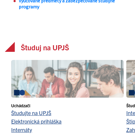
Študuj na UPJŠ
Uchádzači
Štud
Študujte na UPJŠ
Int
Elektronická prihláška
Šti
Internáty
Zah