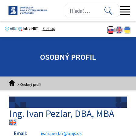
Prejsť na obsah
Open ma
E-shop
OSOBNÝ PROFIL
>
Osobný profil