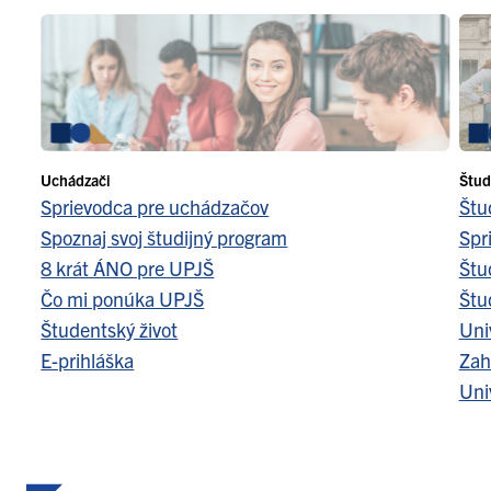
Uchádzači
Štud
Sprievodca pre uchádzačov
Štu
Spoznaj svoj študijný program
Spr
8 krát ÁNO pre UPJŠ
Štu
Čo mi ponúka UPJŠ
Štu
Študentský život
Uni
E-prihláška
Zah
Uni