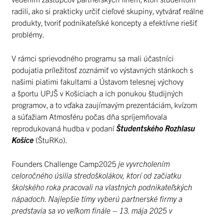
radili, ako si prakticky určiť cieľové skupiny, vytvárať reálne
produkty, tvoriť podnikateľské koncepty a efektívne riešiť
problémy.
V rámci sprievodného programu sa mali účastníci
podujatia príležitosť zoznámiť vo výstavných stánkoch s
našimi piatimi fakultami a Ústavom telesnej výchovy
a športu UPJŠ v Košiciach a ich ponukou študijných
programov, a to vďaka zaujímavým prezentáciám, kvízom
a súťažiam Atmosféru počas dňa spríjemňovala
reprodukovaná hudba v podaní
Študentského Rozhlasu
Košice
(ŠtuRKo).
Founders Challenge Camp2025
je vyvrcholením
celoročného úsilia stredoškolákov, ktorí od začiatku
školského roka pracovali na vlastných podnikateľských
nápadoch. Najlepšie tímy vyberú partnerské firmy a
predstavia sa vo veľkom finále – 13. mája 2025 v