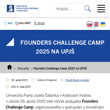
Prejsť na obsah
Open ma
E-shop
FOUNDERS CHALLENGE CAMP
2025 NA UPJŠ
>
Aktuality
>
Founders Challenge Camp 2025 na UPJŠ
30. apríla 2025
1minút, 47sekúnd
Poslať článok e-mailom
Edit: 4. mája 2025
Univerzita Pavla Jozefa Šafárika v Košiciach hostila
v utorok 29. apríla 2025 tretí ročník podujatia
Founders
Challenge Camp
, organizovaného v spolupráci s Inovačným