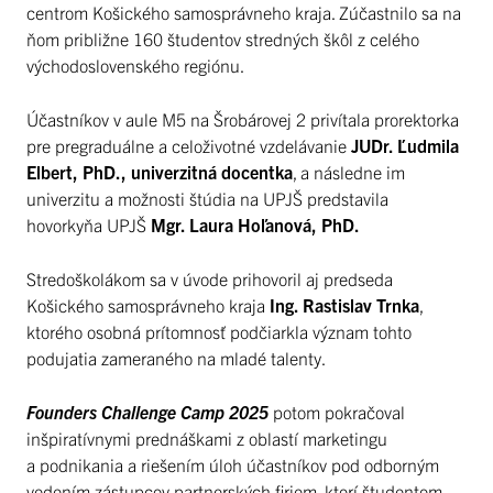
centrom Košického samosprávneho kraja. Zúčastnilo sa na
ňom približne 160 študentov stredných škôl z celého
východoslovenského regiónu.
Účastníkov v aule M5 na Šrobárovej 2 privítala prorektorka
pre pregraduálne a celoživotné vzdelávanie
JUDr. Ľudmila
Elbert, PhD., univerzitná docentka
, a následne im
univerzitu a možnosti štúdia na UPJŠ predstavila
hovorkyňa UPJŠ
Mgr. Laura Hoľanová, PhD.
Stredoškolákom sa v úvode prihovoril aj predseda
Košického samosprávneho kraja
Ing. Rastislav Trnka
,
ktorého osobná prítomnosť podčiarkla význam tohto
podujatia zameraného na mladé talenty.
Founders Challenge Camp 2025
potom pokračoval
inšpiratívnymi prednáškami z oblastí marketingu
a podnikania a riešením úloh účastníkov pod odborným
vedením zástupcov partnerských firiem, ktorí študentom