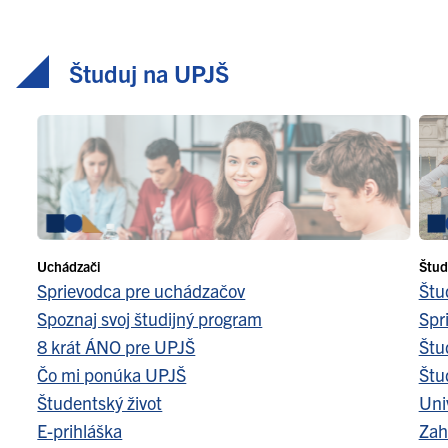
Študuj na UPJŠ
Uchádzači
Štud
Sprievodca pre uchádzačov
Štu
Spoznaj svoj študijný program
Spr
8 krát ÁNO pre UPJŠ
Štu
Čo mi ponúka UPJŠ
Štu
Študentský život
Uni
E-prihláška
Zah