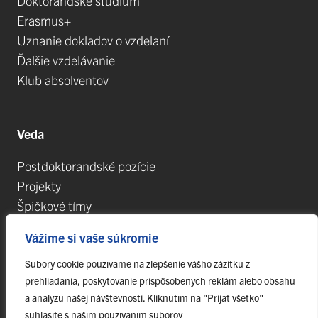
Doktorandské štúdium
Erasmus+
Uznanie dokladov o vzdelaní
Ďalšie vzdelávanie
Klub absolventov
Veda
Postdoktorandské pozície
Projekty
Špičkové tímy
TIP-UPJŠ
Vážime si vaše súkromie
Vedecké parky
Evidencia publikačnej činnosti
Súbory cookie používame na zlepšenie vášho zážitku z
prehliadania, poskytovanie prispôsobených reklám alebo obsahu
Habilitačné a vymenúvacie konania
a analýzu našej návštevnosti. Kliknutím na "Prijať všetko"
súhlasíte s naším používaním súborov