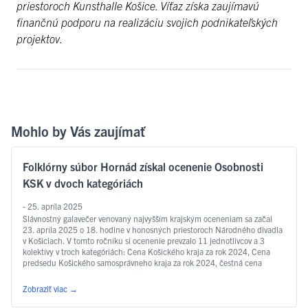
priestoroch Kunsthalle Košice. Víťaz získa zaujímavú
finančnú podporu na realizáciu svojich podnikateľských
projektov.
Mohlo by Vás zaujímať
Folklórny súbor Hornád získal ocenenie Osobnosti
KSK v dvoch kategóriách
- 25. apríla 2025
Slávnostný galavečer venovaný najvyšším krajským oceneniam sa začal
23. apríla 2025 o 18. hodine v honosných priestoroch Národného divadla
v Košiciach. V tomto ročníku si ocenenie prevzalo 11 jednotlivcov a 3
kolektívy v troch kategóriách: Cena Košického kraja za rok 2024, Cena
predsedu Košického samosprávneho kraja za rok 2024, čestná cena
predsedu Košického samosprávneho kraja za rok 2024. Historicky po
prvýkrát … Čítať ďalej
Zobraziť viac
→