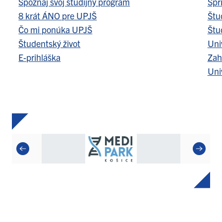
Spoznaj svoj študijný program
Spr
8 krát ÁNO pre UPJŠ
Štu
Čo mi ponúka UPJŠ
Štu
Študentský život
Uni
E-prihláška
Zah
Uni