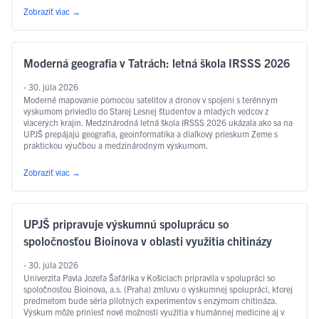
Zobraziť viac
→
Moderná geografia v Tatrách: letná škola IRSSS 2026
- 30. júla 2026
Moderné mapovanie pomocou satelitov a dronov v spojení s terénnym
výskumom priviedlo do Starej Lesnej študentov a mladých vedcov z
viacerých krajín. Medzinárodná letná škola IRSSS 2026 ukázala ako sa na
UPJŠ prepájajú geografia, geoinformatika a diaľkový prieskum Zeme s
praktickou výučbou a medzinárodným výskumom.
Zobraziť viac
→
UPJŠ pripravuje výskumnú spoluprácu so
spoločnosťou Bioinova v oblasti využitia chitinázy
- 30. júla 2026
Univerzita Pavla Jozefa Šafárika v Košiciach pripravila v spolupráci so
spoločnosťou Bioinova, a.s. (Praha) zmluvu o výskumnej spolupráci, ktorej
predmetom bude séria pilotných experimentov s enzýmom chitináza.
Výskum môže priniesť nové možnosti využitia v humánnej medicíne aj v