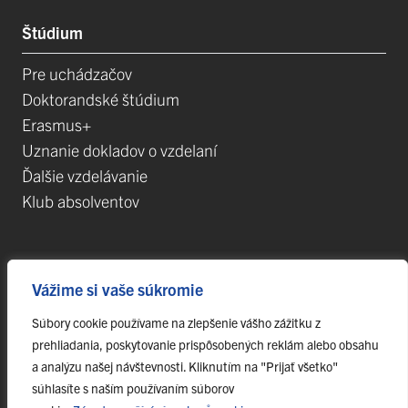
Štúdium
Pre uchádzačov
Doktorandské štúdium
Erasmus+
Uznanie dokladov o vzdelaní
Ďalšie vzdelávanie
Klub absolventov
Veda
Vážime si vaše súkromie
Postdoktorandské pozície
Súbory cookie používame na zlepšenie vášho zážitku z
Projekty
prehliadania, poskytovanie prispôsobených reklám alebo obsahu
Špičkové tímy
a analýzu našej návštevnosti. Kliknutím na "Prijať všetko"
TIP-UPJŠ
súhlasíte s naším používaním súborov