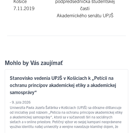
Košice
podpredsedníčka študentskej
7.11.2019
časti
Akademického senátu UPJŠ
Mohlo by Vás zaujímať
Stanovisko vedenia UPJŠ v Košiciach k „Petícii na
ochranu princípov akademickej etiky a akademickej
samosprávy“
- 9. júla 2026
Univerzita Pavla Jozefa Šafárika v Košiciach (UPJŠ) sa dôrazne dištancuje
od iniciatívy pod názvom „Petícia na ochranu princípov akademickej etiky
a akademickej samosprávy“, ktorá sa v súčasnosti šíri na sociálnych
sieťach a v online priestore. Petičný výbor vo svojej kampani neoprávnene
využíva identitu našej univerzity a verejne navodzuje klamlivý dojem, že
pôvodcom týchto aktivít je samotná …
Čítať ďalej