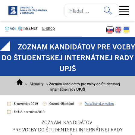
Prejsť na obsah
Open ma
E-shop
ZOZNAM KANDIDÁTOV PRE VOĽBY
DO ŠTUDENTSKEJ INTERNÁTNEJ RADY
UPJŠ
>
Aktuality
>
Zoznam kandidátov pre voľby do Študentskej
internátnej rady UPJŠ
8. novembra 2019
0minút, 45sekúnd
Poslať článok e-mailom
Edit: 8. novembra 2019
ZOZNAM KANDIDÁTOV
PRE VOĽBY DO ŠTUDENTSKEJ INTERNÁTNEJ RADY