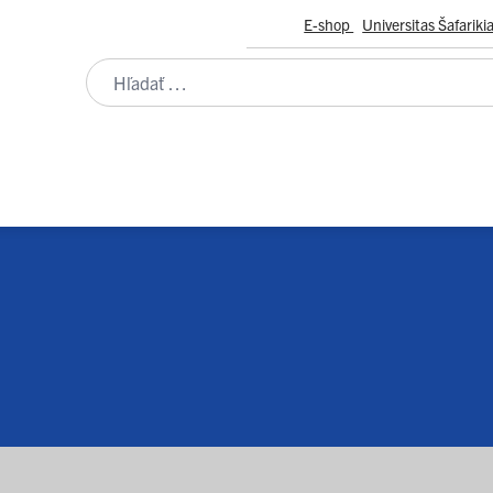
E-shop
Universitas Šafariki
Študenti
Zamestnanci
Absolventi
OMÓCIE ABSOLVENTOV UNIVERZ
tieho veku