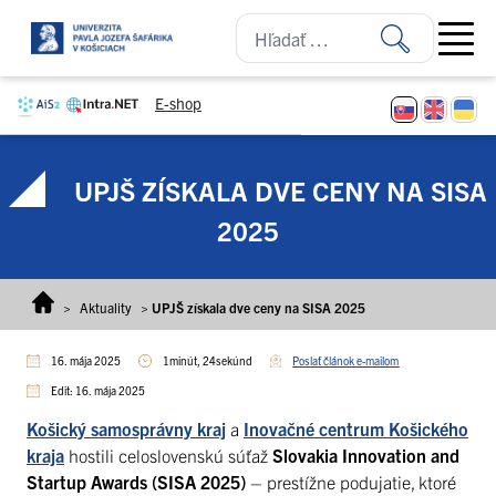
Prejsť na obsah
Open ma
E-shop
UPJŠ ZÍSKALA DVE CENY NA SISA
2025
>
Aktuality
>
UPJŠ získala dve ceny na SISA 2025
16. mája 2025
1minút, 24sekúnd
Poslať článok e-mailom
Edit: 16. mája 2025
Košický samosprávny kraj
a
Inovačné centrum Košického
kraja
hostili celoslovenskú súťaž
Slovakia Innovation and
Startup Awards (SISA 2025)
– prestížne podujatie, ktoré