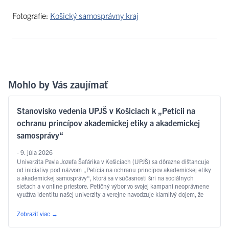
Fotografie:
Košický samosprávny kraj
Mohlo by Vás zaujímať
Stanovisko vedenia UPJŠ v Košiciach k „Petícii na
ochranu princípov akademickej etiky a akademickej
samosprávy“
- 9. júla 2026
Univerzita Pavla Jozefa Šafárika v Košiciach (UPJŠ) sa dôrazne dištancuje
od iniciatívy pod názvom „Petícia na ochranu princípov akademickej etiky
a akademickej samosprávy“, ktorá sa v súčasnosti šíri na sociálnych
sieťach a v online priestore. Petičný výbor vo svojej kampani neoprávnene
využíva identitu našej univerzity a verejne navodzuje klamlivý dojem, že
pôvodcom týchto aktivít je samotná …
Čítať ďalej
Zobraziť viac
→