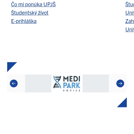
Čo mi ponúka UPJŠ
Štu
Študentský život
Uni
E-prihláška
Zah
Uni