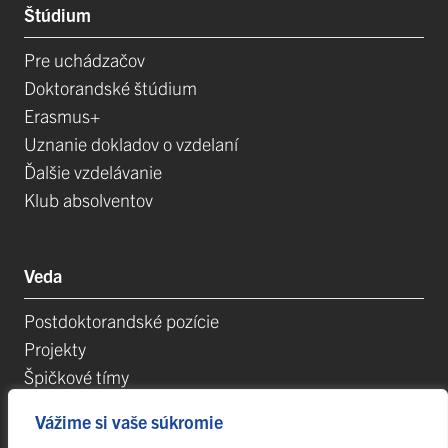
Štúdium
Pre uchádzačov
Doktorandské štúdium
Erasmus+
Uznanie dokladov o vzdelaní
Ďalšie vzdelávanie
Klub absolventov
Veda
Postdoktorandské pozície
Projekty
Špičkové tímy
TIP-UPJŠ
Vážime si vaše súkromie
Vedecké parky