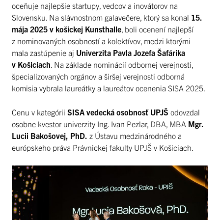
oceňuje najlepšie startupy, vedcov a inovátorov na
Slovensku. Na slávnostnom galavečere, ktorý sa konal
15.
mája 2025 v košickej Kunsthalle
, boli ocenení najlepší
z nominovaných osobností a kolektívov, medzi ktorými
mala zastúpenie aj
Univerzita Pavla Jozefa Šafárika
v Košiciach
. Na základe nominácií odbornej verejnosti,
špecializovaných orgánov a širšej verejnosti odborná
komisia vybrala laureátky a laureátov ocenenia SISA 2025.
Cenu v kategórii
SISA vedecká osobnosť UPJŠ
odovzdal
osobne kvestor univerzity Ing. Ivan Pezlar, DBA, MBA
Mgr.
Lucii Bakošovej, PhD.
z Ústavu medzinárodného a
európskeho práva Právnickej fakulty UPJŠ v Košiciach.