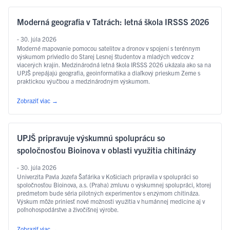
Moderná geografia v Tatrách: letná škola IRSSS 2026
- 30. júla 2026
Moderné mapovanie pomocou satelitov a dronov v spojení s terénnym
výskumom priviedlo do Starej Lesnej študentov a mladých vedcov z
viacerých krajín. Medzinárodná letná škola IRSSS 2026 ukázala ako sa na
UPJŠ prepájajú geografia, geoinformatika a diaľkový prieskum Zeme s
praktickou výučbou a medzinárodným výskumom.
Zobraziť viac
→
UPJŠ pripravuje výskumnú spoluprácu so
spoločnosťou Bioinova v oblasti využitia chitinázy
- 30. júla 2026
Univerzita Pavla Jozefa Šafárika v Košiciach pripravila v spolupráci so
spoločnosťou Bioinova, a.s. (Praha) zmluvu o výskumnej spolupráci, ktorej
predmetom bude séria pilotných experimentov s enzýmom chitináza.
Výskum môže priniesť nové možnosti využitia v humánnej medicíne aj v
poľnohospodárstve a živočíšnej výrobe.
Zobraziť viac
→