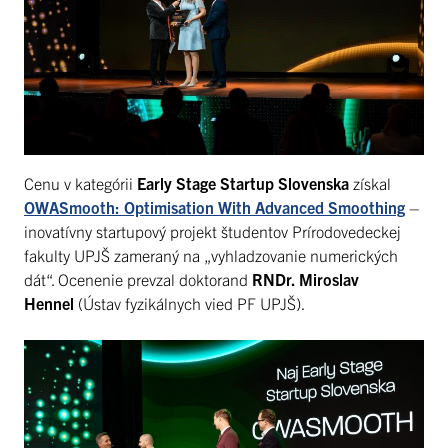
Cenu v kategórii
Early Stage Startup Slovenska
získal
OWASmooth: Optimisation With Advanced Smoothing
–
inovatívny startupový projekt študentov Prírodovedeckej
fakulty UPJŠ zameraný na „vyhladzovanie numerických
dát“. Ocenenie prevzal doktorand
RNDr. Miroslav
Hennel
(Ústav fyzikálnych vied PF UPJŠ).