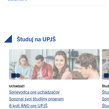
Študuj na UPJŠ
Uchádzači
Štud
Sprievodca pre uchádzačov
Štu
Spoznaj svoj študijný program
Spr
8 krát ÁNO pre UPJŠ
Štu