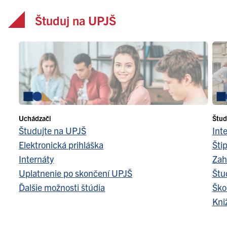
Študuj na UPJŠ
Uchádzači
Štud
Študujte na UPJŠ
Int
Elektronická prihláška
Šti
Internáty
Zah
Uplatnenie po skončení UPJŠ
Štu
Ďalšie možnosti štúdia
Ško
Kni