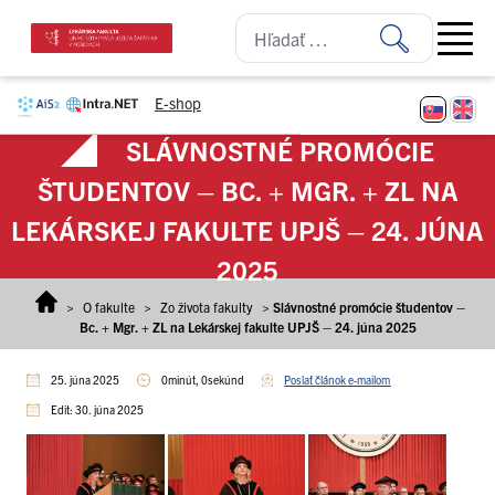
Prejsť na obsah
Open ma
E-shop
SLÁVNOSTNÉ PROMÓCIE
ŠTUDENTOV – BC. + MGR. + ZL NA
LEKÁRSKEJ FAKULTE UPJŠ – 24. JÚNA
2025
>
O fakulte
>
Zo života fakulty
>
Slávnostné promócie študentov –
Bc. + Mgr. + ZL na Lekárskej fakulte UPJŠ – 24. júna 2025
25. júna 2025
0minút, 0sekúnd
Poslať článok e-mailom
Edit: 30. júna 2025