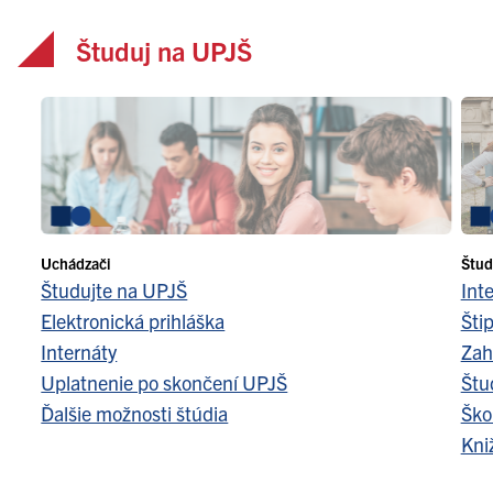
Študuj na UPJŠ
Uchádzači
Štud
Študujte na UPJŠ
Int
Elektronická prihláška
Šti
Internáty
Zah
Uplatnenie po skončení UPJŠ
Štu
Ďalšie možnosti štúdia
Ško
Kni