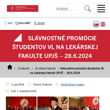
Prejsť na obsah
Open ma
E-shop
SLÁVNOSTNÉ PROMÓCIE
ŠTUDENTOV VL NA LEKÁRSKEJ
FAKULTE UPJŠ – 28.6.2024
>
O fakulte
>
Zo života fakulty
>
Slávnostné promócie študentov VL
na Lekárskej fakulte UPJŠ – 28.6.2024
2. júla 2024
0minút, 0sekúnd
Poslať článok e-mailom
Edit: 7. novembra 2024