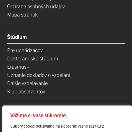
Ochrana osobných údajov
Mapa stránok
Štúdium
Pre uchádzačov
Doktorandské štúdium
Erasmus+
Uznanie dokladov o vzdelaní
Dalšie vzdelávanie
Klub absolventov
Veda
Vážime si vaše súkromie
Súbory cookie používame na zlepšenie vášho zážitku z
Postdoktorandské pozíce