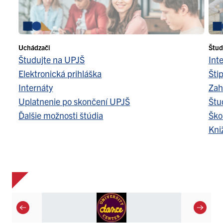
Uchádzači
Štud
Študujte na UPJŠ
Int
Elektronická prihláška
Šti
Internáty
Zah
Uplatnenie po skončení UPJŠ
Štu
Ďalšie možnosti štúdia
Ško
Kni