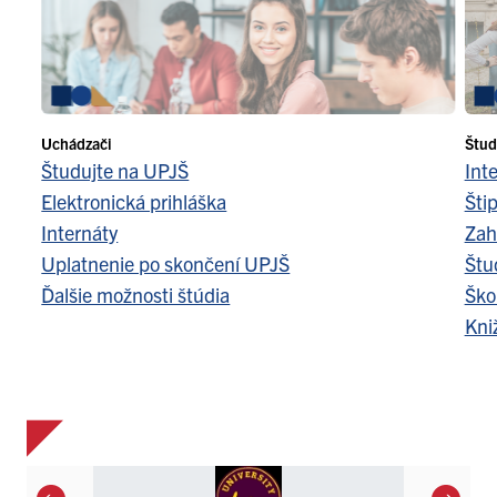
Uchádzači
Štud
Študujte na UPJŠ
Int
Elektronická prihláška
Šti
Internáty
Zah
Uplatnenie po skončení UPJŠ
Štu
Ďalšie možnosti štúdia
Ško
Kni