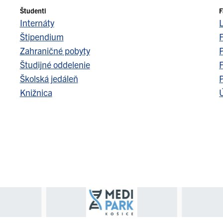
Študenti
F
Internáty
Štipendium
F
Zahraničné pobyty
Študijné oddelenie
F
Školská jedáleň
Knižnica
Ú