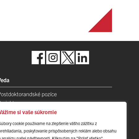
Veda
Postdoktorandské pozíce
Projekty
Špičkové tímy
Vážime si vaše súkromie
TIP-UPJŠ
Súbory cookie používame na zlepšenie vášho zážitku z
Vedecké parky
prehliadania, poskytovanie prispôsobených reklám alebo obsahu
videncia publikačnej činnosti
a analýzu našej návštevnosti. Kliknutím na "Prijať všetko"