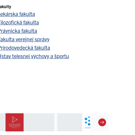
akulty
Lekárska fakulta
ilozofická fakulta
Právnicka fakulta
akulta verejnej správy
Prírodovedecká fakulta
stav telesnej výchovy a športu