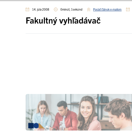
14. júla 2008
0minút, 1sekúnd
Poslať článok e-mailom
Fakultný vyhľadávač