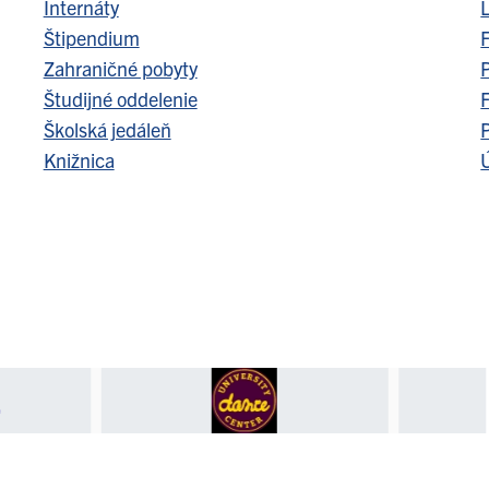
Internáty
Štipendium
F
Zahraničné pobyty
Študijné oddelenie
F
Školská jedáleň
Knižnica
Ú