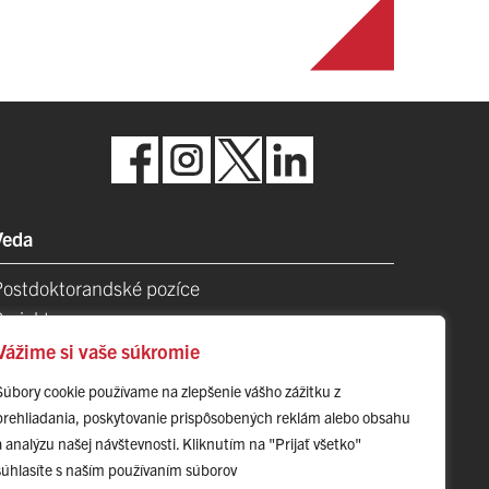
Veda
Postdoktorandské pozíce
Projekty
Špičkové tímy
Vážime si vaše súkromie
TIP-UPJŠ
Súbory cookie používame na zlepšenie vášho zážitku z
Vedecké parky
prehliadania, poskytovanie prispôsobených reklám alebo obsahu
videncia publikačnej činnosti
a analýzu našej návštevnosti. Kliknutím na "Prijať všetko"
Habilitačné a vymenúvacie konania
súhlasíte s naším používaním súborov