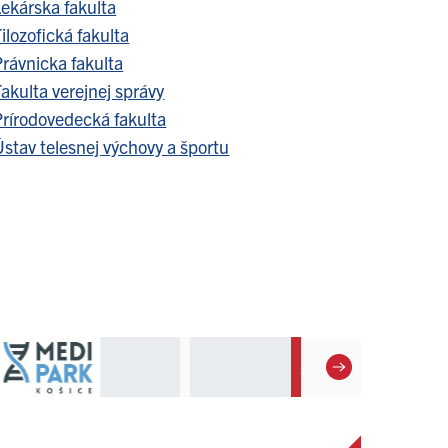
Lekárska fakulta
ilozofická fakulta
Právnicka fakulta
akulta verejnej správy
Prírodovedecká fakulta
stav telesnej výchovy a športu