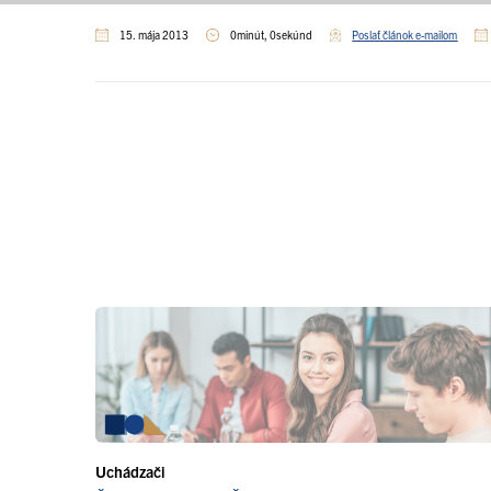
15. mája 2013
0minút, 0sekúnd
Poslať článok e-mailom
Uchádzači