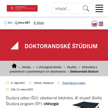
Prejsť na obsah
Open ma
E-shop
DOKTORANDSKÉ ŠTÚDIUM
>
Kliniky
>
I. chirurgická klinika
>
Výučba
>
Informácie o
predmetoch a podmienkach ich absolvovania
>
Doktorandské štúdium
6. mája 2022
0minút, 14sekúnd
Poslať článok e-mailom
Edit: 13. marca 2025
Študijný odbor (ŠO):
všeobecné lekárstvo, III. stupeň štúdia
Študijný program (ŠP):
chirurgia