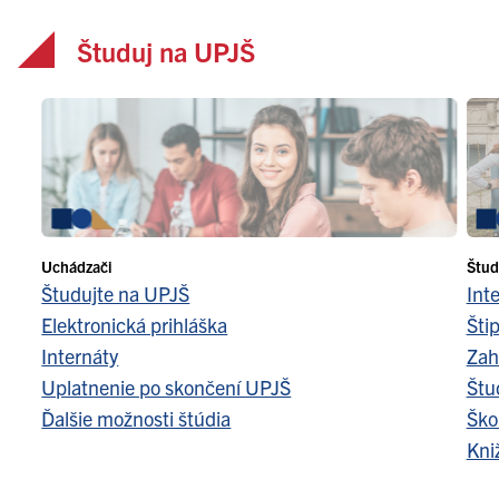
Študuj na UPJŠ
Uchádzači
Štud
Študujte na UPJŠ
Int
Elektronická prihláška
Šti
Internáty
Zah
Uplatnenie po skončení UPJŠ
Štu
Ďalšie možnosti štúdia
Ško
Kni