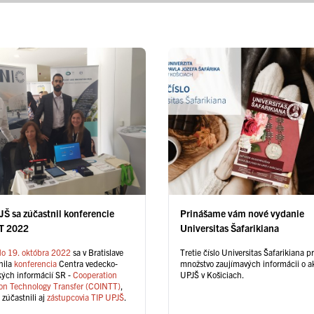
JŠ sa zúčastnil konferencie
Prinášame vám nové vydanie
T 2022
Universitas Šafarikiana
do 19. októbra 2022
sa v Bratislave
Tretie číslo Universitas Šafarikiana p
nila
konferencia
Centra vedecko-
množstvo zaujímavých informácii o ak
kých informácií SR -
Cooperation
UPJŠ v Košiciach.
ion Technology Transfer (COINTT)
,
 zúčastnili aj
zástupcovia TIP UPJŠ
.