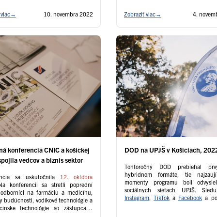
 viac
→
10. novembra 2022
Zobraziť viac
→
4. novem
ná konferencia CNIC a košickej
DOD na UPJŠ v Košiciach, 202
ojila vedcov a biznis sektor
Tohtoročný DOD prebiehal prv
hybridnom formáte, tie najzaují
encia sa uskutočnila
12. októbra
momenty programu boli odvysie
Na konferencii sa stretli poprední
sociálnych sieťach UPJŠ. Sledu
 odborníci na farmáciu a medicínu,
Instagram
,
TikTok
a
Facebook
a poz
y budúcnosti, vodíkové technológie a
ako prebiehal DOD na UPJŠ.
cínske technológie so zástupcami
ého sektora.