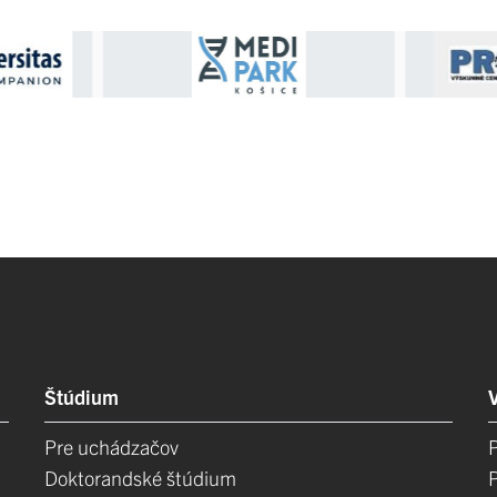
Štúdium
Pre uchádzačov
Doktorandské štúdium