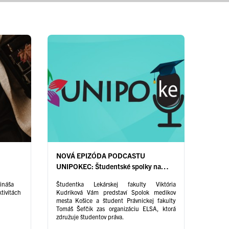
NOVÁ EPIZÓDA PODCASTU
UNIPOKEC: Študentské spolky na
UPJŠ (časť 2.)
rináša
Študentka Lekárskej fakulty Viktória
tivitách
Kudriková Vám predstaví Spolok medikov
mesta Košice a študent Právnickej fakulty
Tomáš Šefčík zas organizáciu ELSA, ktorá
združuje študentov práva.