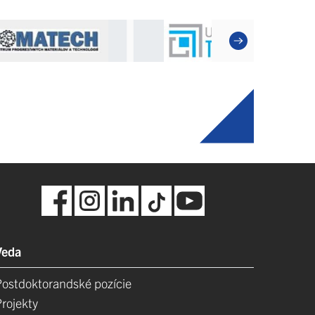
Veda
Postdoktorandské pozície
Projekty