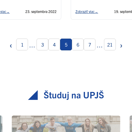
 viac
→
23. septembra 2022
Zobraziť viac
→
19. septem
‹
›
...
...
1
3
4
5
6
7
21
Študuj na UPJŠ