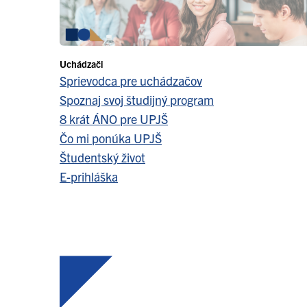
Uchádzači
Sprievodca pre uchádzačov
Spoznaj svoj študijný program
8 krát ÁNO pre UPJŠ
Čo mi ponúka UPJŠ
Študentský život
E-prihláška