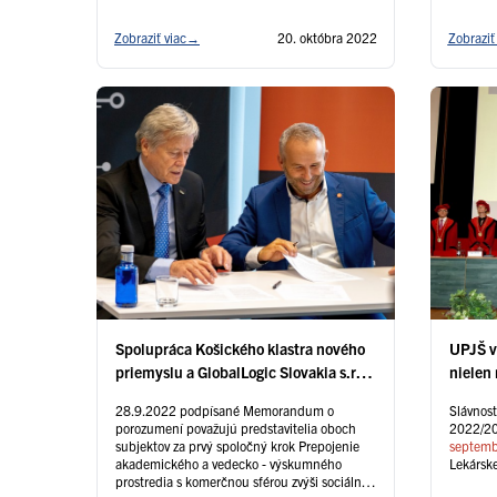
Zobraziť viac
→
20. októbra 2022
Zobraziť
Spolupráca Košického klastra nového
UPJŠ v 
priemyslu a GlobalLogic Slovakia s.r.o.
nielen 
ovplyvní budúcnosť Košíc
zrekon
28.9.2022 podpísané Memorandum o
Slávnos
Prírod
porozumení považujú predstavitelia oboch
2022/
subjektov za prvý spoločný krok Prepojenie
septem
akademického a vedecko - výskumného
Lekárske
prostredia s komerčnou sférou zvýši sociálny