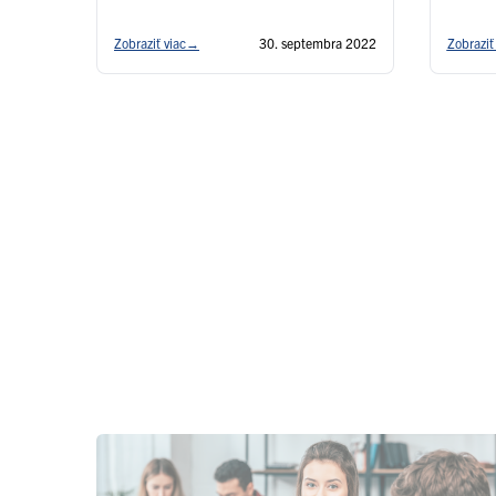
a technologický rozvoj mesta Košice i
východného Slovenska.
Zobraziť viac
→
30. septembra 2022
Zobraziť