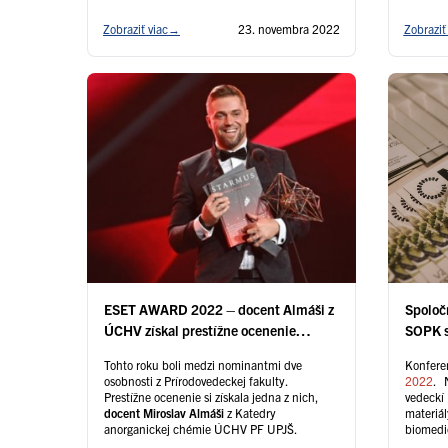
doteraz najväčšieho a najrozmanitejšieho
hodnotenia univerzít, ktoré zahŕňa 1 799
Zobraziť viac
→
23. novembra 2022
Zobraziť
univerzít v 104 krajinách a regiónoch.
Výkonnosť inštitúcií bola hodnotená v
štyroch oblastiach (výučba, výskum,
odovzdávanie vedomostí a …
Čítať ďalej
ESET AWARD 2022 – docent Almáši z
Spoloč
ÚCHV získal prestížne ocenenie
SOPK sp
Výnimočná osobnosť vedy na
Tohto roku boli medzi nominantmi dve
Konfer
Slovensku do 35 rokov
osobnosti z Prírodovedeckej fakulty.
2022
. 
Prestížne ocenenie si získala jedna z nich,
vedeckí
docent Miroslav Almáši
z Katedry
materiál
anorganickej chémie ÚCHV PF UPJŠ.
biomedi
súkromn