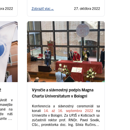
bra 2022
Zobraziť viac
→
27. októbra 2022
2
Výročie a slávnostný podpis Magna
Charta Universitatum v Bologni
ýkrát v
mavejšie
Konferencia a slávnostný ceremoniál sa
lané na
konali
14. až 16. septembra 2022
na
jte náš
Univerzite v Bologni. Za UPJŠ v Košiciach sa
rite sa,
zúčastnili rektor prof. RNDr. Pavol Sovák,
CSc., prorektorka doc. Ing. Silvia Ručinská,
PhD. a prorektor prof. PaedDr. Martin Pekár,