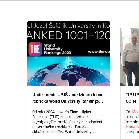
Umiestnenie UPJŠ v medzinárodnom
TIP UP
rebríčku World University Rankings
COINT
2023
Od roku 2004 magazín Times Higher
Od
18. 
Education (THE) publikuje jedno z
uskutoč
najvplyvnejších medzinárodných hodnotení
technic
univerzitného vzdelávania. Poradie
Innovat
aktuálneho rebríčka World University
ktorej sa
Ranking 2023 bolo zostavené na základe