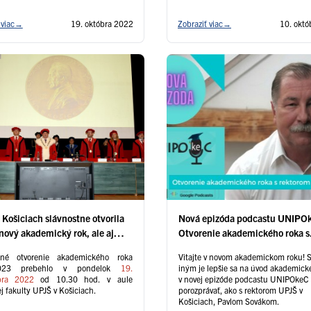
 viac
→
19. októbra 2022
Zobraziť viac
→
10. októ
Košiciach slávnostne otvorila
Nová epizóda podcastu UNIPO
nový akademický rok, ale aj
Otvorenie akademického roka s
štruované výučbové priestory
rektorom UPJŠ, Pavlom Sovák
tné otvorenie akademického roka
Vitajte v novom akademickom roku! 
ovedeckej fakulty
2023 prebehlo v pondelok
19.
iným je lepšie sa na úvod akademick
bra 2022
od 10.30 hod. v aule
v novej epizóde podcastu UNIPOkeC
j fakulty UPJŠ v Košiciach.
porozprávať, ako s rektorom UPJŠ v
Košiciach, Pavlom Sovákom.