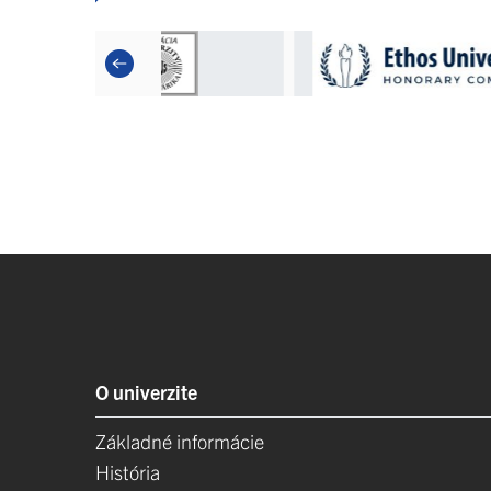
O univerzite
Základné informácie
História