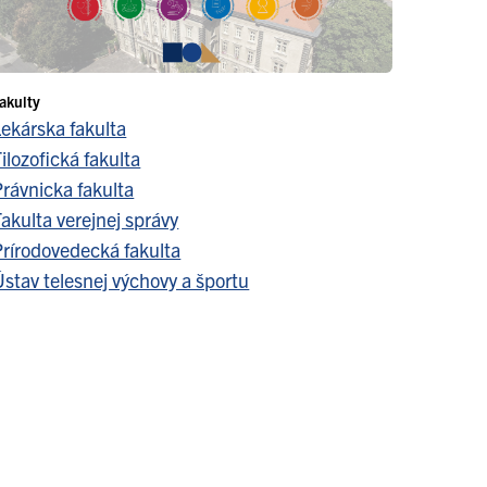
akulty
Lekárska fakulta
ilozofická fakulta
Právnicka fakulta
akulta verejnej správy
Prírodovedecká fakulta
stav telesnej výchovy a športu