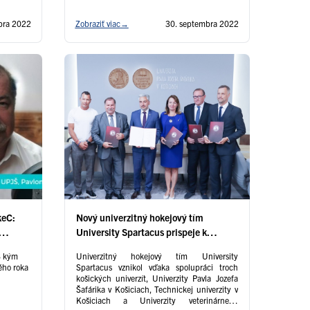
PhD.
bra 2022
Zobraziť viac
→
30. septembra 2022
keC:
Nový univerzitný hokejový tím
University Spartacus prispeje k
om
rozvoju ľadového hokeja v regióne
S kým
Univerzitný hokejový tím University
ého roka
Spartacus vznikol vďaka spolupráci troch
košických univerzít, Univerzity Pavla Jozefa
Šafárika v Košiciach, Technickej univerzity v
Košiciach a Univerzity veterinárneho