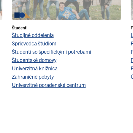
Študenti
F
Študijné oddelenia
Sprievodca štúdiom
F
Študenti so špecifickými potrebami
Študentské domovy
F
Univerzitná knižnica
Zahraničné pobyty
Ú
Univerzitné poradenské centrum