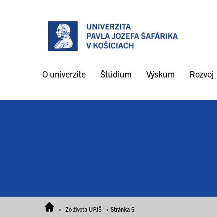
Prejsť na obsah
O univerzite
Štúdium
Výskum
Rozvoj
>
Zo života UPJŠ
>
Stránka 5