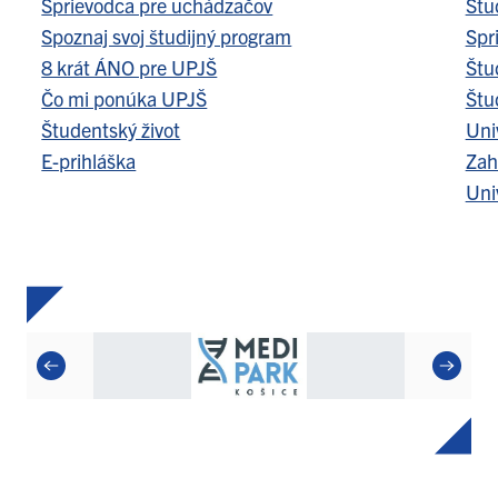
Sprievodca pre uchádzačov
Štu
Spoznaj svoj študijný program
Spr
8 krát ÁNO pre UPJŠ
Štu
Čo mi ponúka UPJŠ
Štu
Študentský život
Uni
E-prihláška
Zah
Uni