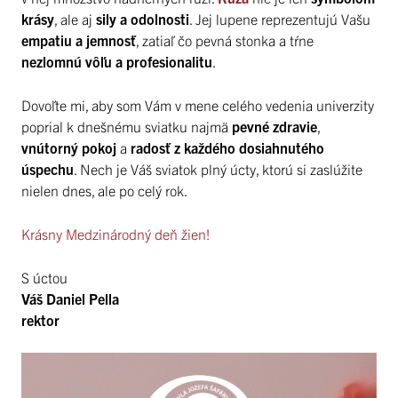
krásy
, ale aj
sily a odolnosti
. Jej lupene reprezentujú Vašu
empatiu a jemnosť
, zatiaľ čo pevná stonka a tŕne
nezlomnú vôľu a profesionalitu
.
Dovoľte mi, aby som Vám v mene celého vedenia univerzity
poprial k dnešnému sviatku najmä
pevné zdravie
,
vnútorný pokoj
a
radosť z každého dosiahnutého
úspechu
. Nech je Váš sviatok plný úcty, ktorú si zaslúžite
nielen dnes, ale po celý rok.
Krásny Medzinárodný deň žien!
S úctou
Váš Daniel Pella
rektor