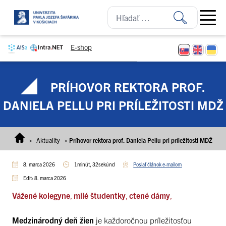
Prejsť na obsah
Open ma
E-shop
PRÍHOVOR REKTORA PROF.
DANIELA PELLU PRI PRÍLEŽITOSTI MDŽ
>
Aktuality
>
Príhovor rektora prof. Daniela Pellu pri príležitosti MDŽ
8. marca 2026
1minút, 32sekúnd
Poslať článok e-mailom
Edit: 8. marca 2026
Vážené kolegyne
,
milé študentky
,
ctené dámy
,
Medzinárodný deň žien
je každoročnou príležitosťou