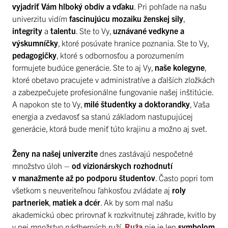
vyjadriť Vám hlboký obdiv a vďaku
. Pri pohľade na našu
univerzitu vidím
fascinujúcu mozaiku ženskej sily
,
integrity
a
talentu
. Ste to Vy,
uznávané vedkyne a
výskumníčky
, ktoré posúvate hranice poznania. Ste to Vy,
pedagogičky
, ktoré s odbornosťou a porozumením
formujete budúce generácie. Ste to aj Vy,
naše kolegyne
,
ktoré obetavo pracujete v administratíve a ďalších zložkách
a zabezpečujete profesionálne fungovanie našej inštitúcie.
A napokon ste to Vy,
milé študentky a doktorandky
, Vaša
energia a zvedavosť sa stanú základom nastupujúcej
generácie, ktorá bude meniť túto krajinu a možno aj svet.
Ženy na našej univerzite
dnes zastávajú nespočetné
množstvo úloh –
od vizionárskych rozhodnutí
v manažmente
až po podporu študentov
. Často popri tom
všetkom s neuveriteľnou ľahkosťou zvládate aj
roly
partneriek
,
matiek
a dcér
. Ak by som mal našu
akademickú obec prirovnať k rozkvitnutej záhrade, kvitlo by
v nej množstvo nádherných ruží.
Ruža
nie je len
symbolom