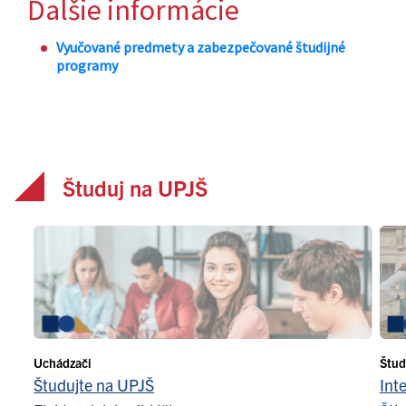
Študuj na UPJŠ
Uchádzači
Štud
Študujte na UPJŠ
Int