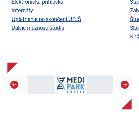
Elektronická prihláška
Šti
Internáty
Zah
Uplatnenie po skončení UPJŠ
Štu
Ďalšie možnosti štúdia
Ško
Kni