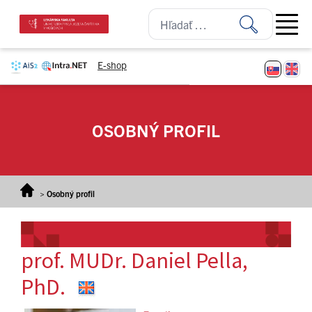
Prejsť na obsah
Open ma
E-shop
OSOBNÝ PROFIL
>
Osobný profil