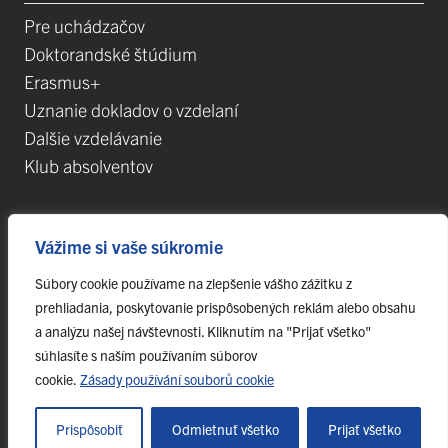
Pre uchádzačov
Doktorandské štúdium
Erasmus+
Uznanie dokladov o vzdelaní
Dalšie vzdelávanie
Klub absolventov
Veda
Vážime si vaše súkromie
Súbory cookie používame na zlepšenie vášho zážitku z
Postdoktorandské pozíce
prehliadania, poskytovanie prispôsobených reklám alebo obsahu
Projekty
a analýzu našej návštevnosti. Kliknutím na "Prijať všetko"
Špičkové tímy
súhlasíte s naším používaním súborov
TIP-UPJŠ
cookie.
Zásady používání souborů cookie
Vedecké parky
Evidencia publikačnej činnosti
Prispôsobiť
Odmietnuť všetko
Prijať všetko