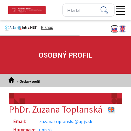
Prejsť na obsah
Open ma
E-shop
OSOBNÝ PROFIL
>
Osobný profil