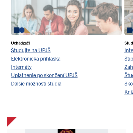
Uchádzači
Štud
Študujte na UPJŠ
Int
Elektronická prihláška
Šti
Internáty
Zah
Uplatnenie po skončení UPJŠ
Štu
Ďalšie možnosti štúdia
Ško
Kni