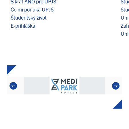
8 krát ÁNO pre UPJŠ
Štu
Čo mi ponúka UPJŠ
Štu
Študentský život
Uni
E-prihláška
Zah
Uni