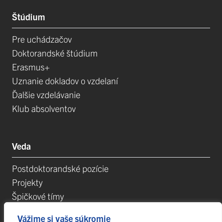
Štúdium
Pre uchádzačov
Doktorandské štúdium
Erasmus+
Uznanie dokladov o vzdelaní
Ďalšie vzdelávanie
Klub absolventov
Veda
Postdoktorandské pozície
Projekty
Špičkové tímy
TIP-UPJŠ
Vážime si vaše súkromie