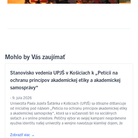
Mohlo by Vás zaujímať
Stanovisko vedenia UPJŠ v Košiciach k „Petícii na
ochranu princípov akademickej etiky a akademickej
samosprávy“
- 9. júla 2026
Univerzita Pavla Jozefa Šafárika v Košiciach (UPJŠ) sa dôrazne dištancuje
od iniciatívy pod názvom „Petícia na ochranu princípov akademickej etiky
a akademickej samosprávy“, ktorá sa v súčasnosti šíri na sociálnych
sieťach a v online priestore. Petičný výbor vo svojej kampani neoprávnene
využíva identitu našej univerzity a verejne navodzuje klamlivý dojem, že
pôvodcom týchto aktivít je samotná …
Čítať ďalej
Zobraziť viac
→