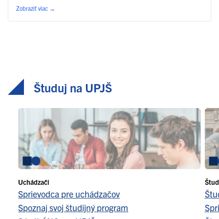
Zobraziť viac
→
Študuj na UPJŠ
Uchádzači
Štud
Sprievodca pre uchádzačov
Štu
Spoznaj svoj študijný program
Spr