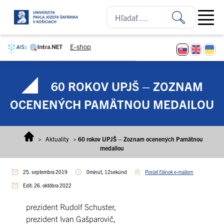
Prejsť na obsah
Open ma
E-shop
60 ROKOV UPJŠ – ZOZNAM
OCENENÝCH PAMÄTNOU MEDAILOU
>
Aktuality
>
60 rokov UPJŠ – Zoznam ocenených Pamätnou
medailou
25. septembra 2019
0minút, 12sekúnd
Poslať článok e-mailom
Edit: 26. októbra 2022
prezident Rudolf Schuster,
prezident Ivan Gašparovič,