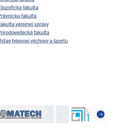
ilozofická fakulta
Právnicka fakulta
akulta verejnej správy
Prírodovedecká fakulta
stav telesnej výchovy a športu