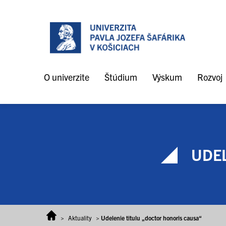
Prejsť na obsah
O univerzite
Štúdium
Výskum
Rozvoj
UDEL
>
Aktuality
>
Udelenie titulu „doctor honoris causa“