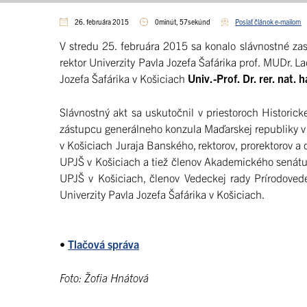
26. februára 2015
0minút, 57sekúnd
Poslať článok e-mailom
V stredu 25. februára 2015 sa konalo slávnostné zas
rektor Univerzity Pavla Jozefa Šafárika prof. MUDr. La
Jozefa Šafárika v Košiciach
Univ.-Prof. Dr. rer. nat.
Slávnostný akt sa uskutočnil v priestoroch Historic
zástupcu generálneho konzula Maďarskej republiky v
v Košiciach Juraja Banského, rektorov, prorektorov a
UPJŠ v Košiciach a tiež členov Akademického senátu 
UPJŠ v Košiciach, členov Vedeckej rady Prírodoved
Univerzity Pavla Jozefa Šafárika v Košiciach.
•
Tlačová správa
Foto: Žofia Hnátová