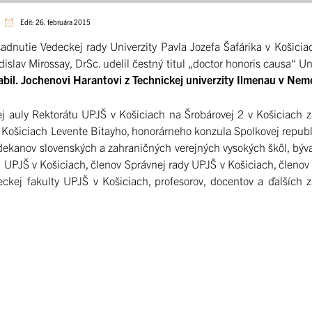
Edit: 26. februára 2015
adnutie Vedeckej rady Univerzity Pavla Jozefa Šafárika v Košicia
dislav Mirossay, DrSc. udelil čestný titul „doctor honoris causa“ Un
 habil. Jochenovi Harantovi z Technickej univerzity Ilmenau v Ne
kej auly Rektorátu UPJŠ v Košiciach na Šrobárovej 2 v Košiciach z
 Košiciach Levente Bitayho, honorárneho konzula Spolkovej repu
 dekanov slovenských a zahraničných verejných vysokých škôl, býva
UPJŠ v Košiciach, členov Správnej rady UPJŠ v Košiciach, členov 
eckej fakulty UPJŠ v Košiciach, profesorov, docentov a ďalších