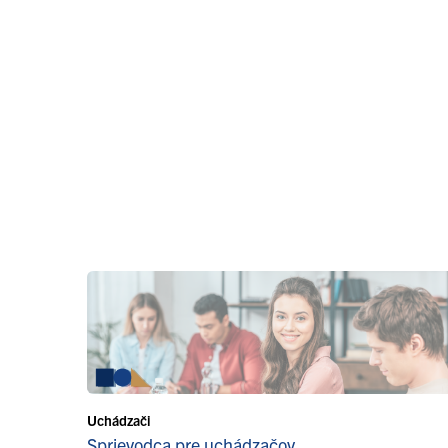
Uchádzači
Sprievodca pre uchádzačov