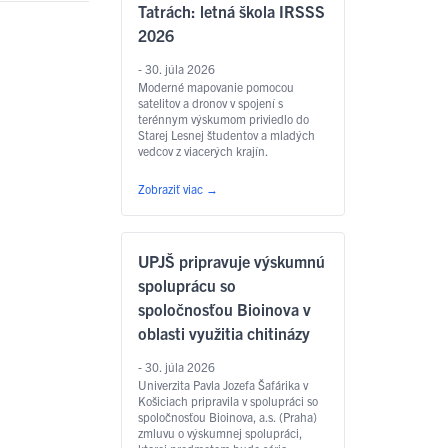
…
Čítať ďalej
Tatrách: letná škola IRSSS
2026
- 30. júla 2026
Moderné mapovanie pomocou
satelitov a dronov v spojení s
terénnym výskumom priviedlo do
Starej Lesnej študentov a mladých
vedcov z viacerých krajín.
Medzinárodná letná škola IRSSS
2026 ukázala ako sa na UPJŠ
Zobraziť viac
→
prepájajú geografia, geoinformatika
a diaľkový prieskum Zeme s
praktickou výučbou a
medzinárodným výskumom.
UPJŠ pripravuje výskumnú
spoluprácu so
spoločnosťou Bioinova v
oblasti využitia chitinázy
- 30. júla 2026
Univerzita Pavla Jozefa Šafárika v
Košiciach pripravila v spolupráci so
spoločnosťou Bioinova, a.s. (Praha)
zmluvu o výskumnej spolupráci,