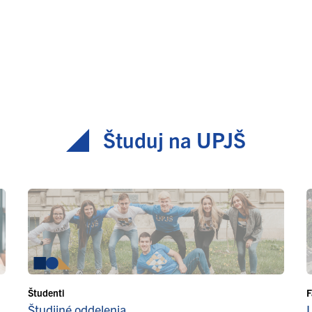
Študuj na UPJŠ
Študenti
F
Študijné oddelenia