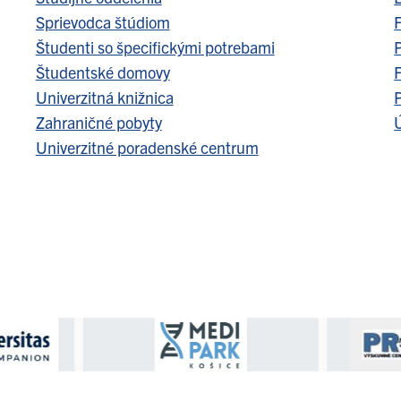
Sprievodca štúdiom
F
Študenti so špecifickými potrebami
Študentské domovy
F
Univerzitná knižnica
Zahraničné pobyty
Ú
Univerzitné poradenské centrum