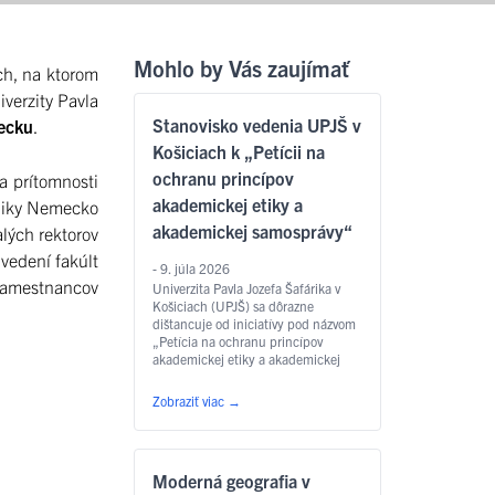
Mohlo by Vás zaujímať
ch, na ktorom
iverzity Pavla
Stanovisko vedenia UPJŠ v
mecku
.
Košiciach k „Petícii na
ochranu princípov
a prítomnosti
akademickej etiky a
bliky Nemecko
akademickej samosprávy“
lých rektorov
vedení fakúlt
- 9. júla 2026
 zamestnancov
Univerzita Pavla Jozefa Šafárika v
Košiciach (UPJŠ) sa dôrazne
dištancuje od iniciatívy pod názvom
„Petícia na ochranu princípov
akademickej etiky a akademickej
samosprávy“, ktorá sa v súčasnosti
šíri na sociálnych sieťach a v online
Zobraziť viac
→
priestore. Petičný výbor vo svojej
kampani neoprávnene využíva
identitu našej univerzity a verejne
navodzuje klamlivý dojem, že
Moderná geografia v
pôvodcom týchto aktivít je samotná