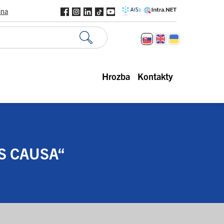
ana
Hrozba
Kontakty
S CAUSA“