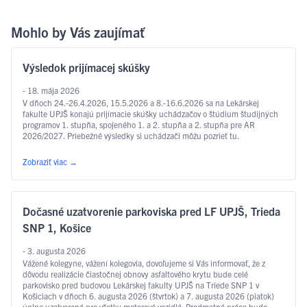
Mohlo by Vás zaujímať
Výsledok prijímacej skúšky
- 18. mája 2026
V dňoch 24.-26.4.2026, 15.5.2026 a 8.-16.6.2026 sa na Lekárskej
fakulte UPJŠ konajú prijímacie skúšky uchádzačov o štúdium študijných
programov 1. stupňa, spojeného 1. a 2. stupňa a 2. stupňa pre AR
2026/2027. Priebežné výsledky si uchádzači môžu pozrieť tu.
Zobraziť viac
→
Dočasné uzatvorenie parkoviska pred LF UPJŠ, Trieda
SNP 1, Košice
- 3. augusta 2026
Vážené kolegyne, vážení kolegovia, dovoľujeme si Vás informovať, že z
dôvodu realizácie čiastočnej obnovy asfaltového krytu bude celé
parkovisko pred budovou Lekárskej fakulty UPJŠ na Triede SNP 1 v
Košiciach v dňoch 6. augusta 2026 (štvrtok) a 7. augusta 2026 (piatok)
úplne uzatvorené pre všetky motorové vozidlá. Predmetné práce bude