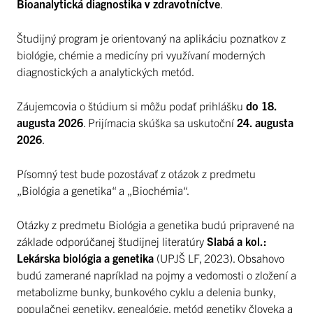
Bioanalytická diagnostika v zdravotníctve
.
Študijný program je orientovaný na aplikáciu poznatkov z
biológie, chémie a medicíny pri využívaní moderných
diagnostických a analytických metód.
Záujemcovia o štúdium si môžu podať prihlášku
do 18.
augusta 2026
. Prijímacia skúška sa uskutoční
24. augusta
2026
.
Písomný test bude pozostávať z otázok z predmetu
„Biológia a genetika“ a „Biochémia“.
Otázky z predmetu Biológia a genetika budú pripravené na
základe odporúčanej študijnej literatúry
Slabá a kol.:
Lekárska biológia a genetika
(UPJŠ LF, 2023). Obsahovo
budú zamerané napríklad na pojmy a vedomosti o zložení a
metabolizme bunky, bunkového cyklu a delenia bunky,
populačnej genetiky, genealógie, metód genetiky človeka a