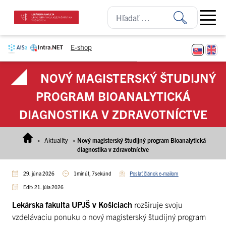
Prejsť na obsah
Open ma
E-shop
NOVÝ MAGISTERSKÝ ŠTUDIJNÝ
PROGRAM BIOANALYTICKÁ
DIAGNOSTIKA V ZDRAVOTNÍCTVE
>
Aktuality
>
Nový magisterský študijný program Bioanalytická
diagnostika v zdravotníctve
29. júna 2026
1minút, 7sekúnd
Poslať článok e-mailom
Edit: 21. júla 2026
Lekárska fakulta UPJŠ v Košiciach
rozširuje svoju
vzdelávaciu ponuku o nový magisterský študijný program