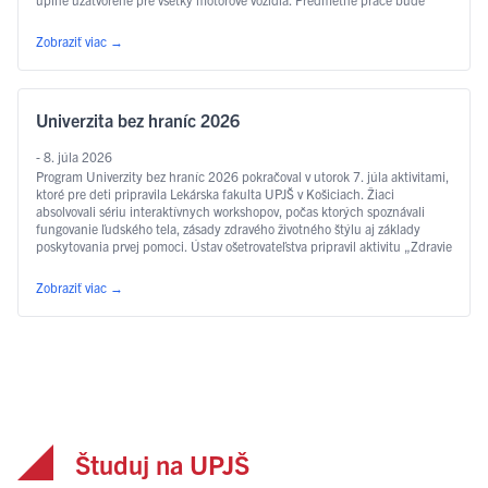
realizovať spoločnosť CESTY KOŠICE s.r.o. …
Čítať ďalej
Zobraziť viac
→
Univerzita bez hraníc 2026
- 8. júla 2026
Program Univerzity bez hraníc 2026 pokračoval v utorok 7. júla aktivitami,
ktoré pre deti pripravila Lekárska fakulta UPJŠ v Košiciach. Žiaci
absolvovali sériu interaktívnych workshopov, počas ktorých spoznávali
fungovanie ľudského tela, zásady zdravého životného štýlu aj základy
poskytovania prvej pomoci. Ústav ošetrovateľstva pripravil aktivitu „Zdravie
a život na dosah“, počas ktorej sa žiaci oboznámili s …
Čítať ďalej
Zobraziť viac
→
Študuj na UPJŠ