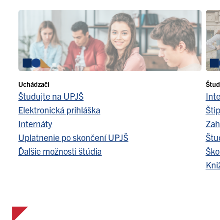
Uchádzači
Štud
Študujte na UPJŠ
Int
Elektronická prihláška
Šti
Internáty
Zah
Uplatnenie po skončení UPJŠ
Štu
Ďalšie možnosti štúdia
Ško
Kni