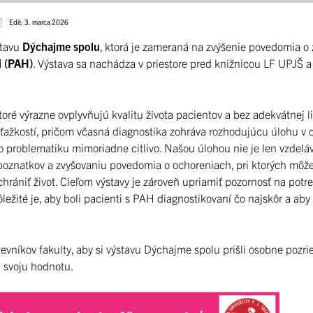
Edit: 3. marca 2026
stavu
Dýchajme spolu
, ktorá je zameraná na zvýšenie povedomia o
i (PAH)
. Výstava sa nachádza v priestore pred knižnicou LF UPJŠ a 
toré výrazne ovplyvňujú kvalitu života pacientov a bez adekvátnej 
ťažkostí, pričom včasná diagnostika zohráva rozhodujúcu úlohu v ď
o problematiku mimoriadne citlivo. Našou úlohou nie je len vzdel
ch poznatkov a zvyšovaniu povedomia o ochoreniach, pri ktorých môž
hrániť život. Cieľom výstavy je zároveň upriamiť pozornosť na potr
ležité je, aby boli pacienti s PAH diagnostikovaní čo najskôr a aby
níkov fakulty, aby si výstavu Dýchajme spolu prišli osobne pozrie
 svoju hodnotu.