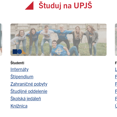
Študuj na UPJŠ
Študenti
F
Internáty
Štipendium
F
Zahraničné pobyty
Študijné oddelenie
F
Školská jedáleň
Knižnica
Ú