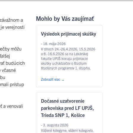
Mohlo by Vás zaujímať
 závažnom a
je verejnosti
Výsledok prijímacej skúšky
- 18. mája 2026
liečby môžu
V dňoch 24.-26.4.2026, 15.5.2026
a 8.-16.6.2026 sa na Lekárskej
alšej
fakulte UPJŠ konajú prijímacie
ávať budúcich
skúšky uchádzačov o štúdium
študijných programov 1. stupňa,
e včasné
spojeného 1. a 2. stupňa a 2. stupňa
ebu
pre AR 2026/2027. Priebežné
Zobraziť viac
→
výsledky si uchádzači môžu pozrieť
 mali prístup
tu.
Dočasné uzatvorenie
ť a venovali
parkoviska pred LF UPJŠ,
Trieda SNP 1, Košice
- 3. augusta 2026
Vážené kolegyne, vážení kolegovia,