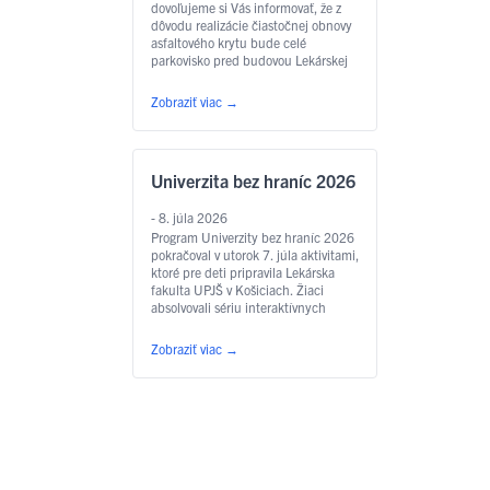
dovoľujeme si Vás informovať, že z
dôvodu realizácie čiastočnej obnovy
asfaltového krytu bude celé
parkovisko pred budovou Lekárskej
fakulty UPJŠ na Triede SNP 1 v
Košiciach v dňoch 6. augusta 2026
Zobraziť viac
→
(štvrtok) a 7. augusta 2026 (piatok)
úplne uzatvorené pre všetky
motorové vozidlá. Predmetné práce
bude realizovať spoločnosť CESTY
Univerzita bez hraníc 2026
KOŠICE s.r.o. …
Čítať ďalej
- 8. júla 2026
Program Univerzity bez hraníc 2026
pokračoval v utorok 7. júla aktivitami,
ktoré pre deti pripravila Lekárska
fakulta UPJŠ v Košiciach. Žiaci
absolvovali sériu interaktívnych
workshopov, počas ktorých
spoznávali fungovanie ľudského tela,
Zobraziť viac
→
zásady zdravého životného štýlu aj
základy poskytovania prvej pomoci.
Ústav ošetrovateľstva pripravil
aktivitu „Zdravie a život na dosah“,
počas ktorej sa žiaci oboznámili s …
Čítať ďalej