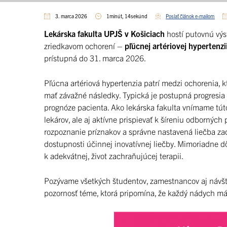
3. marca 2026
1minút, 14sekúnd
Poslať článok e-mailom
Lekárska fakulta UPJŠ v Košiciach
hostí putovnú vý
zriedkavom ochorení –
pľúcnej artériovej hypertenzi
prístupná do 31. marca 2026.
Pľúcna artériová hypertenzia patrí medzi ochorenia, k
mať závažné následky. Typická je postupná progresia 
prognóze pacienta. Ako lekárska fakulta vnímame tút
lekárov, ale aj aktívne prispievať k šíreniu odborný
rozpoznanie príznakov a správne nastavená liečba zac
dostupnosti účinnej inovatívnej liečby. Mimoriadne dô
k adekvátnej, život zachraňujúcej terapii.
Pozývame všetkých študentov, zamestnancov aj návštev
pozornosť téme, ktorá pripomína, že každý nádych má