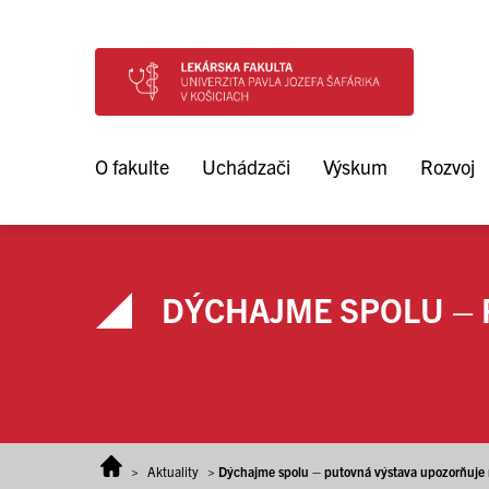
Prejsť na obsah
O fakulte
Uchádzači
Výskum
Rozvoj
DÝCHAJME SPOLU – 
>
Aktuality
>
Dýchajme spolu – putovná výstava upozorňuje 