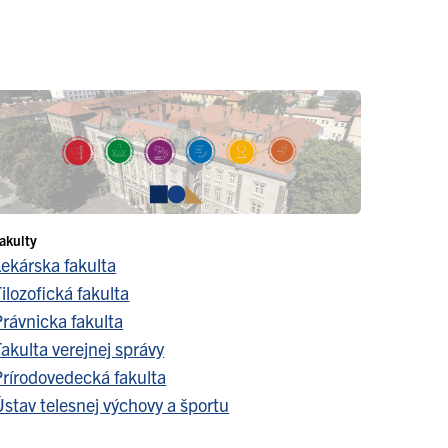
akulty
Lekárska fakulta
ilozofická fakulta
Právnicka fakulta
akulta verejnej správy
Prírodovedecká fakulta
stav telesnej výchovy a športu