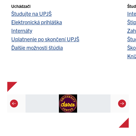
Uchádzači
Štud
Študujte na UPJŠ
Int
Elektronická prihláška
Šti
Internáty
Zah
Uplatnenie po skončení UPJŠ
Štu
Ďalšie možnosti štúdia
Ško
Kni