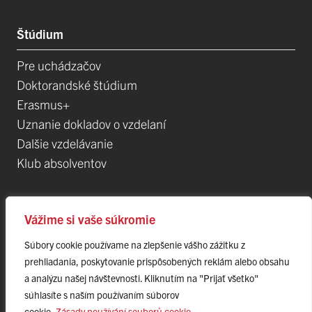
Štúdium
Pre uchádzačov
Doktorandské štúdium
Erasmus+
Uznanie dokladov o vzdelaní
Dalšie vzdelávanie
Klub absolventov
Veda
Vážime si vaše súkromie
Súbory cookie používame na zlepšenie vášho zážitku z
Postdoktorandské pozíce
prehliadania, poskytovanie prispôsobených reklám alebo obsahu
Projekty
a analýzu našej návštevnosti. Kliknutím na "Prijať všetko"
Špičkové tímy
súhlasíte s naším používaním súborov
TIP-UPJŠ
cookie.
Zásady používání souborů cookie