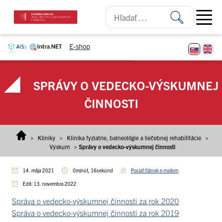
Prejsť na obsah
Open ma
E-shop
SPRÁVY O VEDECKO-VÝSKUMNEJ
ČINNOSTI
>
Kliniky
>
Klinika fyziatrie, balneológie a liečebnej rehabilitácie
>
Výskum
>
Správy o vedecko-výskumnej činnosti
14. mája 2021
0minút, 16sekúnd
Poslať článok e-mailom
Edit: 13. novembra 2022
Správa o vedecko-výskumnej činnosti za rok 2020
Správa o vedecko-výskumnej činnosti za rok 2019