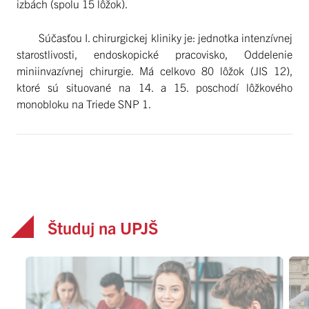
izbách (spolu 15 lôžok).
Súčasťou I. chirurgickej kliniky je: jednotka intenzívnej
starostlivosti, endoskopické pracovisko, Oddelenie
miniinvazívnej chirurgie. Má celkovo 80 lôžok (JIS 12),
ktoré sú situované na 14. a 15. poschodí lôžkového
monobloku na Triede SNP 1.
Študuj na UPJŠ