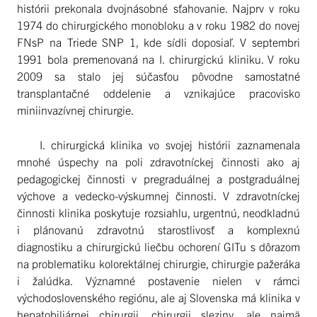
histórii prekonala dvojnásobné sťahovanie. Najprv v roku
1974 do chirurgického monobloku a v roku 1982 do novej
FNsP na Triede SNP 1, kde sídli doposiaľ. V septembri
1991 bola premenovaná na I. chirurgickú kliniku. V roku
2009 sa stalo jej súčasťou pôvodne samostatné
transplantačné oddelenie a vznikajúce pracovisko
miniinvazívnej chirurgie.
I. chirurgická klinika vo svojej histórii zaznamenala
mnohé úspechy na poli zdravotníckej činnosti ako aj
pedagogickej činnosti v pregraduálnej a postgraduálnej
výchove a vedecko-výskumnej činnosti. V zdravotníckej
činnosti klinika poskytuje rozsiahlu, urgentnú, neodkladnú
i plánovanú zdravotnú starostlivosť a komplexnú
diagnostiku a chirurgickú liečbu ochorení GITu s dôrazom
na problematiku kolorektálnej chirurgie, chirurgie pažeráka
i žalúdka. Významné postavenie nielen v rámci
východoslovenského regiónu, ale aj Slovenska má klinika v
hepatobiliárnej chirurgii, chirurgii sleziny, ale najmä