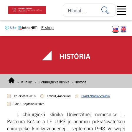
Prejsť na obsah
Open ma
E-shop
HISTÓRIA
>
Kliniky
>
I. chirurgická klinika
>
História
12. októbra 2018
1minút, 44sekúnd
Poslať článok e-mailom
Edit: 1. septembra 2025
I. chirurgická klinika Univerzitnej nemocnice L.
Pasteura Košice a LF UJPŠ je priamou pokračovateľkou
chirurgickej kliniky zriadenej 1. septembra 1948. Vo svojej