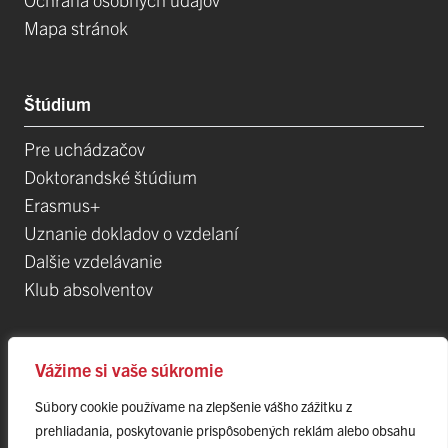
Mapa stránok
Štúdium
Pre uchádzačov
Doktorandské štúdium
Erasmus+
Uznanie dokladov o vzdelaní
Dalšie vzdelávanie
Klub absolventov
Veda
Vážime si vaše súkromie
Súbory cookie používame na zlepšenie vášho zážitku z
Postdoktorandské pozíce
prehliadania, poskytovanie prispôsobených reklám alebo obsahu
Projekty