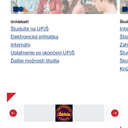
Uchádzači
Štud
Študujte na UPJŠ
Int
Elektronická prihláška
Šti
Internáty
Zah
Uplatnenie po skončení UPJŠ
Štu
Ďalšie možnosti štúdia
Ško
Kni