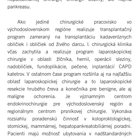
pankreasu.
Ako jediné chirurgické pracovisko vo
východoslovenskom regióne realizuje transplantačný
program zameraný na transplantáciu kadaveróznych
obličiek i obličiek od živého darcu. I. chirurgická klinika
včas zachytila a realizuje program laparoskopickej
chirurgie v oblasti žlčníka, hernií, operácii sleziny,
nadobličiek, fundoplikácie, pečene, inplantácií CAPD
katetrov. V ostatnom čase program rozšírila aj na najťažšiu
oblasť laparoskopickej chirurgie a to laparoskopické
resekcie hrubého čreva a konečníka pre benígne, ale aj
malígne ochorenia. Je významným centrom
endokrinochirurgie pre východoslovenský región a
regionálnym centrom prsníkovej chirurgie. Vykonáva
rozsiahlu poradenskú činnosť v koloproktologickej,
stomickej, mammárnej, hepatopankreatobiliárnej poradni.
Pacienti majú možnosť ubytovania v nadštandardných