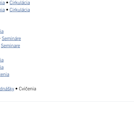
nia
•
Cirkulácia
nia
•
Cirkulácia
ia
•
Semináre
•
Seminare
ia
ia
čenia
dnášky
• Cvičenia