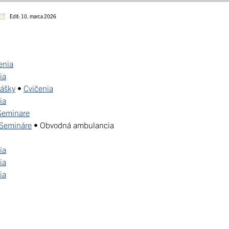
Edit: 10. marca 2026
enia
ia
ášky
•
Cvičenia
ia
Seminare
Semináre
• Obvodná ambulancia
ia
ia
ia