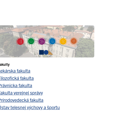
akulty
Lekárska fakulta
ilozofická fakulta
Právnicka fakulta
akulta verejnej správy
Prírodovedecká fakulta
stav telesnej výchovy a športu