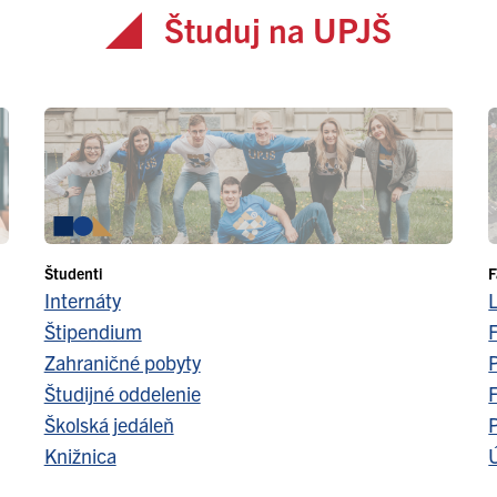
Študuj na UPJŠ
Študenti
F
Internáty
Štipendium
F
Zahraničné pobyty
Študijné oddelenie
F
Školská jedáleň
Knižnica
Ú