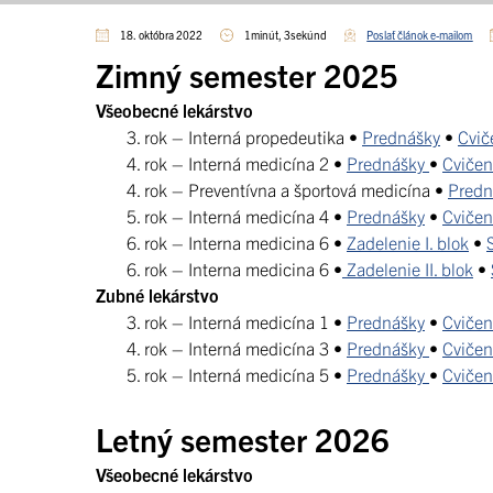
18. októbra 2022
1minút, 3sekúnd
Poslať článok e-mailom
Zimný semester 2025
Všeobecné lekárstvo
3. rok – Interná propedeutika •
Prednášky
•
Cvič
4. rok – Interná medicína 2 •
Prednášky
•
Cvičen
4. rok – Preventívna a športová medicína •
Predn
5. rok – Interná medicína 4 •
Prednášky
•
Cvičen
6. rok – Interna medicina 6 •
Zadelenie I. blok
•
6. rok – Interna medicina 6 •
Zadelenie II. blok
•
Zubné lekárstvo
3. rok – Interná medicína 1 •
Prednášky
•
Cvičen
4. rok – Interná medicína 3 •
Prednášky
•
Cvičen
5. rok – Interná medicína 5 •
Prednášky
•
Cvičen
Letný semester 2026
Všeobecné lekárstvo