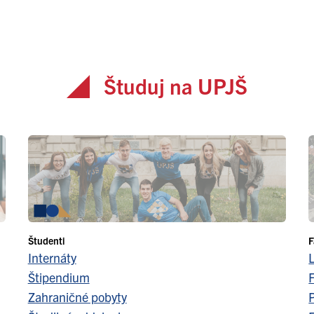
Študuj na UPJŠ
Študenti
F
Internáty
Štipendium
F
Zahraničné pobyty