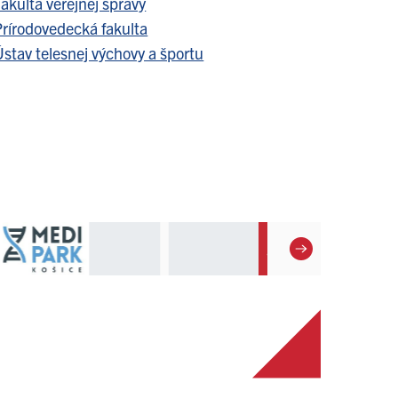
akulta verejnej správy
Prírodovedecká fakulta
stav telesnej výchovy a športu