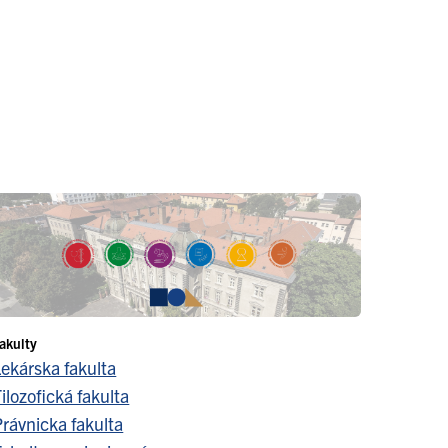
akulty
Lekárska fakulta
ilozofická fakulta
Právnicka fakulta