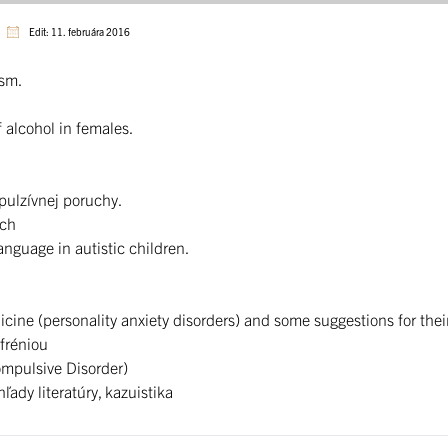
Edit: 11. februára 2016
ism.
 alcohol in females.
ulzívnej poruchy.
úch
nguage in autistic children.
cine (personality anxiety disorders) and some suggestions for the
fréniou
ompulsive Disorder)
dy literatúry, kazuistika