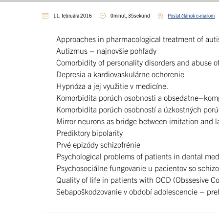
11. februára 2016
0minút, 35sekúnd
Poslať článok e-mailom
Approaches in pharmacological treatment of aut
Autizmus – najnovšie pohľady
Comorbidity of personality disorders and abuse of
Depresia a kardiovaskulárne ochorenie
Hypnóza a jej využitie v medicíne.
Komorbidita porúch osobnosti a obsedatne–komp
Komorbidita porúch osobností a úzkostných por
Mirror neurons as bridge between imitation and la
Prediktory bipolarity
Prvé epizódy schizofrénie
Psychological problems of patients in dental medi
Psychosociálne fungovanie u pacientov so schizo
Quality of life in patients with OCD (Obssesive C
Sebapoškodzovanie v období adolescencie – prehľa