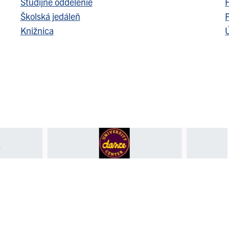
Študijné oddelenie
F
Školská jedáleň
Knižnica
Ú