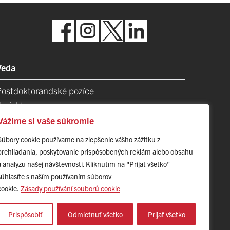
Veda
Postdoktorandské pozíce
Projekty
Špičkové tímy
Vážime si vaše súkromie
TIP-UPJŠ
Súbory cookie používame na zlepšenie vášho zážitku z
Vedecké parky
prehliadania, poskytovanie prispôsobených reklám alebo obsahu
videncia publikačnej činnosti
a analýzu našej návštevnosti. Kliknutím na "Prijať všetko"
Habilitačné a vymenúvacie konania
súhlasíte s naším používaním súborov
cookie.
Zásady používání souborů cookie
Prispôsobiť
Odmietnuť všetko
Prijať všetko