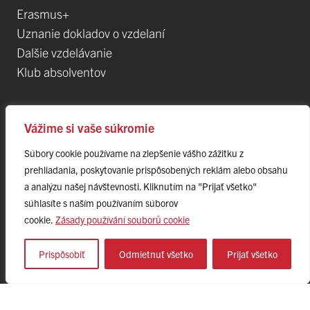
Erasmus+
Uznanie dokladov o vzdelaní
Dalšie vzdelávanie
Klub absolventov
Veda
Vážime si vaše súkromie
Súbory cookie používame na zlepšenie vášho zážitku z
Postdoktorandské pozíce
prehliadania, poskytovanie prispôsobených reklám alebo obsahu
Projekty
a analýzu našej návštevnosti. Kliknutím na "Prijať všetko"
Špičkové tímy
súhlasíte s naším používaním súborov
TIP-UPJŠ
cookie.
Zásady používání souborů cookie
Vedecké parky
Evidencia publikačnej činnosti
Prispôsobiť
Odmietnuť všetko
Prijať všetko
Habilitačné a vymenúvacie konania