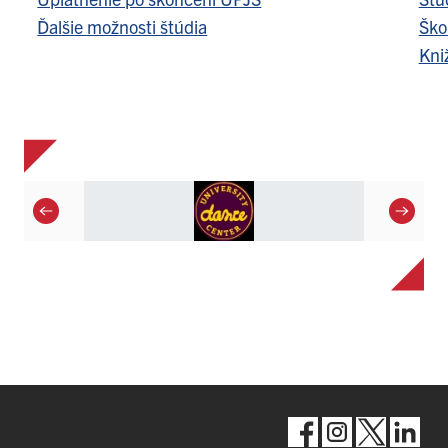
Ďalšie možnosti štúdia
Ško
Kni