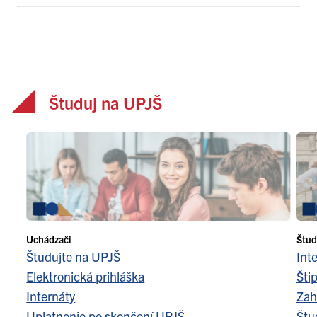
Študuj na UPJŠ
Uchádzači
Štud
Študujte na UPJŠ
Int
Elektronická prihláška
Šti
Internáty
Zah
Uplatnenie po skončení UPJŠ
Štu