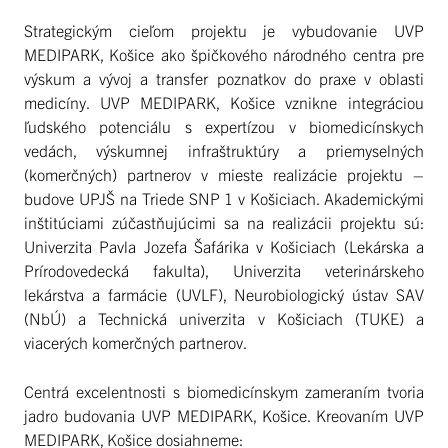
Strategickým cieľom projektu je vybudovanie UVP
MEDIPARK, Košice ako špičkového národného centra pre
výskum a vývoj a transfer poznatkov do praxe v oblasti
medicíny. UVP MEDIPARK, Košice vznikne integráciou
ľudského potenciálu s expertízou v biomedicínskych
vedách, výskumnej infraštruktúry a priemyselných
(komerčných) partnerov v mieste realizácie projektu –
budove UPJŠ na Triede SNP 1 v Košiciach. Akademickými
inštitúciami zúčastňujúcimi sa na realizácii projektu sú:
Univerzita Pavla Jozefa Šafárika v Košiciach (Lekárska a
Prírodovedecká fakulta), Univerzita veterinárskeho
lekárstva a farmácie (UVLF), Neurobiologický ústav SAV
(NbÚ) a Technická univerzita v Košiciach (TUKE) a
viacerých komerčných partnerov.
Centrá excelentnosti s biomedicínskym zameraním tvoria
jadro budovania UVP MEDIPARK, Košice. Kreovaním UVP
MEDIPARK, Košice dosiahneme: