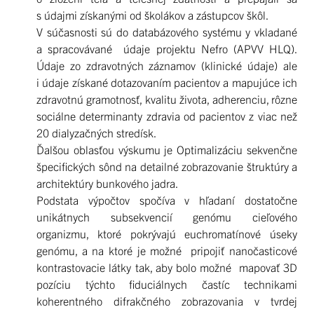
s údajmi získanými od školákov a zástupcov škôl.
V súčasnosti sú do databázového systému y vkladané
a spracovávané údaje projektu Nefro (APVV HLQ).
Údaje zo zdravotných záznamov (klinické údaje) ale
i údaje získané dotazovaním pacientov a mapujúce ich
zdravotnú gramotnosť, kvalitu života, adherenciu, rôzne
sociálne determinanty zdravia od pacientov z viac než
20 dialyzačných stredísk.
Ďalšou oblasťou výskumu je Optimalizáciu sekvenčne
špecifických sônd na detailné zobrazovanie štruktúry a
architektúry bunkového jadra.
Podstata výpočtov spočíva v hľadaní dostatočne
unikátnych subsekvencií genómu cieľového
organizmu, ktoré pokrývajú euchromatínové úseky
genómu, a na ktoré je možné pripojiť nanočasticové
kontrastovacie látky tak, aby bolo možné mapovať 3D
pozíciu týchto fiduciálnych častíc technikami
koherentného difrakčného zobrazovania v tvrdej