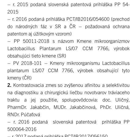
– r. 2015 podaná slovenská patentová prihláška PP 54-
2015
– r. 2016 podaná prihláška PCT/IB2016/054600 (prechod
do národných fáz v SR a ČR – požadovaná ochrana
patentom aj úžitkovým vzorom)
– PP 50011-2018 s názvom Kmene mikroorganizmov
Lactobacillus Plantarum LS/07 CCM 7766, výrobok
obsahujúci tieto kmene (SR)
– PV 2018-101 – Kmeny mikroorganismu Lactobacillus
plantarum LS/07 CCM 7766, výrobek obsahující tyto
kmeny (ČR)
2.
Kontrastovacia zmes so zvýšenou afinitou a selektivitou
na diagnostiku a chirurgickú liečbu novotvarov tráviaceho
traktu a jej použitie, spolupovôdcovia: doc. Uličný,
PharmDr. Jakabčin, MUDr. Jakabčinová, PhDr. Uličná,
RNDr. Púčaťová
– r. 2016 podaná slovenská patentová prihláška PP
500064-2016
– r. 2017 podaná prihláška PCT/IB2017/056150