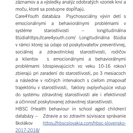
záznamov a a výsledky analýz odobratých vzoriek krvi a
moču, ktoré sa postupne dopĺňajú.
Care4Youth databáza Psychosociálny vývin detí s
emocionálnymi a behaviorálnymi problémami v
systéme starostlivosti – longitudinálna
štúdiahttps://care4youth.com/ Longitudinálna štúdia
v rámci ktorej sa údaje od poskytovateľov preventívnej,
sociálnej a zdravotníckej starostlivosti, rodičov
a klientov s emocionálnymi a behaviorálnymi
problémami (dospievajúcich vo veku 10-16 rokov)
zbierajú pri zaradení do starostlivosti, po 3 mesiacoch
a následne v ročných intervaloch s cieľom zmapovať
trajektóriu v starostlivosti, faktory ovplyvňujúce vstup
do systému zdravotnej starostlivosti ale i efektívnosť
a účinnosť poskytovanej zdravotnej starostlivosti.
HBSC (Health behaviour in school aged children)
databázy – Zdravie a so zdravím súvisiace správanie
školákov
https://hbscslovakia.com/hbsc-slovensko-
2017-2018/