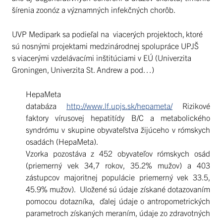
šírenia zoonóz a významných infekčných chorôb.
UVP Medipark sa podieľal na viacerých projektoch, ktoré
sú nosnými projektami medzinárodnej spolupráce UPJŠ
s viacerými vzdelávacími inštitúciami v EÚ (Univerzita
Groningen, Univerzita St. Andrew a pod…)
HepaMeta
databáza
http://www.lf.upjs.sk/hepameta/
Rizikové
faktory vírusovej hepatitídy B/C a metabolického
syndrómu v skupine obyvateľstva žijúceho v rómskych
osadách (HepaMeta).
Vzorka pozostáva z 452 obyvateľov rómskych osád
(priemerný vek 34,7 rokov, 35.2% mužov) a 403
zástupcov majoritnej populácie priemerný vek 33.5,
45.9% mužov). Uložené sú údaje získané dotazovaním
pomocou dotazníka, ďalej údaje o antropometrických
parametroch získaných meraním, údaje zo zdravotných