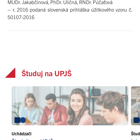
MUDr. Jakabčinová, PhDr. Uličná, RNDr. Púčaťová
– r. 2016 podaná slovenská prihláška úžitkového vzoru č.
50107-2016
Študuj na UPJŠ
Uchádzači
Štud