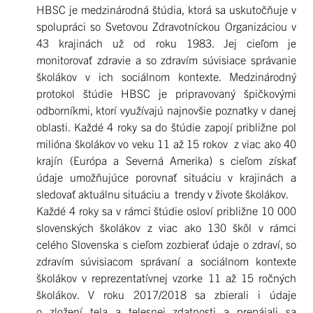
HBSC je medzinárodná štúdia, ktorá sa uskutočňuje v
spolupráci so Svetovou Zdravotníckou Organizáciou v
43 krajinách už od roku 1983. Jej cieľom je
monitorovať zdravie a so zdravím súvisiace správanie
školákov v ich sociálnom kontexte. Medzinárodný
protokol štúdie HBSC je pripravovaný špičkovými
odborníkmi, ktorí využívajú najnovšie poznatky v danej
oblasti. Každé 4 roky sa do štúdie zapojí približne pol
milióna školákov vo veku 11 až 15 rokov z viac ako 40
krajín (Európa a Severná Amerika) s cieľom získať
údaje umožňujúce porovnať situáciu v krajinách a
sledovať aktuálnu situáciu a trendy v živote školákov.
Každé 4 roky sa v rámci štúdie osloví približne 10 000
slovenských školákov z viac ako 130 škôl v rámci
celého Slovenska s cieľom zozbierať údaje o zdraví, so
zdravím súvisiacom správaní a sociálnom kontexte
školákov v reprezentatívnej vzorke 11 až 15 ročných
školákov. V roku 2017/2018 sa zbierali i údaje
o zložení tela a telesnej zdatnosti a prepájali sa