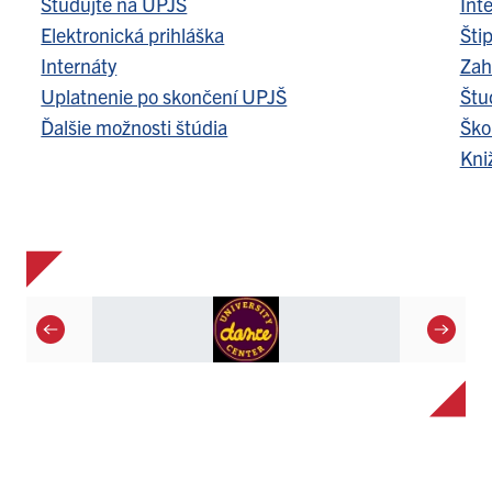
Študujte na UPJŠ
Int
Elektronická prihláška
Šti
Internáty
Zah
Uplatnenie po skončení UPJŠ
Štu
Ďalšie možnosti štúdia
Ško
Kni