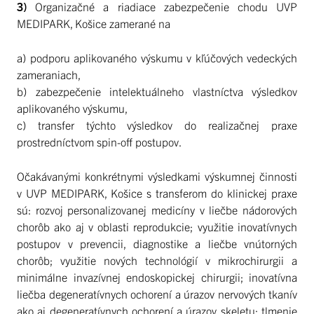
3)
Organizačné a riadiace zabezpečenie chodu UVP
MEDIPARK, Košice zamerané na
a) podporu aplikovaného výskumu v kľúčových vedeckých
zameraniach,
b) zabezpečenie intelektuálneho vlastníctva výsledkov
aplikovaného výskumu,
c) transfer týchto výsledkov do realizačnej praxe
prostredníctvom spin-off postupov.
Očakávanými konkrétnymi výsledkami výskumnej činnosti
v UVP MEDIPARK, Košice s transferom do klinickej praxe
sú: rozvoj personalizovanej medicíny v liečbe nádorových
chorôb ako aj v oblasti reprodukcie; využitie inovatívnych
postupov v prevencii, diagnostike a liečbe vnútorných
chorôb; využitie nových technológií v mikrochirurgii a
minimálne invazívnej endoskopickej chirurgii; inovatívna
liečba degeneratívnych ochorení a úrazov nervových tkanív
ako aj degeneratívnych ochorení a úrazov skeletu; tlmenie