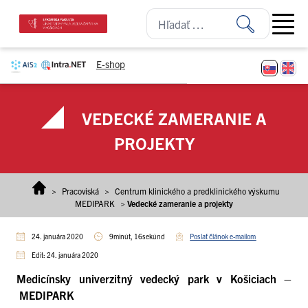
Prejsť na obsah
Open ma
E-shop
VEDECKÉ ZAMERANIE A
PROJEKTY
>
Pracoviská
>
Centrum klinického a predklinického výskumu
MEDIPARK
>
Vedecké zameranie a projekty
24. januára 2020
9minút, 16sekúnd
Poslať článok e-mailom
Edit: 24. januára 2020
Medicínsky univerzitný vedecký park v Košiciach –
MEDIPARK