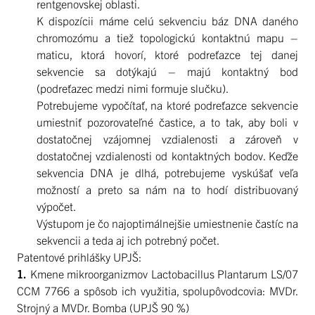
rentgenovskej oblasti.
K dispozícii máme celú sekvenciu báz DNA daného
chromozómu a tiež topologickú kontaktnú mapu –
maticu, ktorá hovorí, ktoré podreťazce tej danej
sekvencie sa dotýkajú – majú kontaktný bod
(podreťazec medzi nimi formuje slučku).
Potrebujeme vypočítať, na ktoré podreťazce sekvencie
umiestniť pozorovateľné častice, a to tak, aby boli v
dostatočnej vzájomnej vzdialenosti a zároveň v
dostatočnej vzdialenosti od kontaktných bodov. Keďže
sekvencia DNA je dlhá, potrebujeme vyskúšať veľa
možností a preto sa nám na to hodí distribuovaný
výpočet.
Výstupom je čo najoptimálnejšie umiestnenie častíc na
sekvencii a teda aj ich potrebný počet.
Patentové prihlášky UPJŠ:
1.
Kmene mikroorganizmov Lactobacillus Plantarum LS/07
CCM 7766 a spôsob ich využitia, spolupôvodcovia: MVDr.
Strojný a MVDr. Bomba (UPJŠ 90 %)