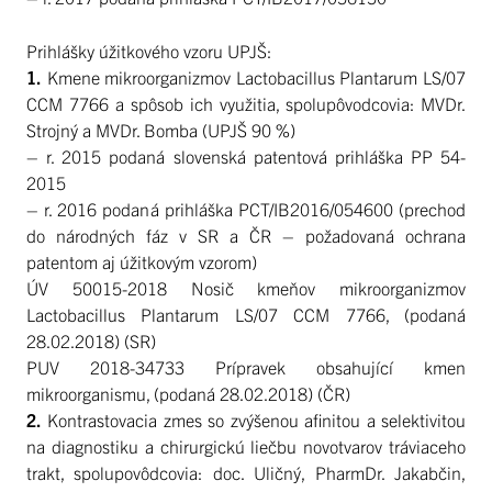
Prihlášky úžitkového vzoru UPJŠ:
1.
Kmene mikroorganizmov Lactobacillus Plantarum LS/07
CCM 7766 a spôsob ich využitia, spolupôvodcovia: MVDr.
Strojný a MVDr. Bomba (UPJŠ 90 %)
– r. 2015 podaná slovenská patentová prihláška PP 54-
2015
– r. 2016 podaná prihláška PCT/IB2016/054600 (prechod
do národných fáz v SR a ČR – požadovaná ochrana
patentom aj úžitkovým vzorom)
ÚV 50015-2018 Nosič kmeňov mikroorganizmov
Lactobacillus Plantarum LS/07 CCM 7766, (podaná
28.02.2018) (SR)
PUV 2018-34733 Prípravek obsahující kmen
mikroorganismu, (podaná 28.02.2018) (ČR)
2.
Kontrastovacia zmes so zvýšenou afinitou a selektivitou
na diagnostiku a chirurgickú liečbu novotvarov tráviaceho
trakt, spolupovôdcovia: doc. Uličný, PharmDr. Jakabčin,