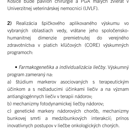
Košice bude pavilón chirurgie a PGA malých zvierat v
Univerzitnej veterinárskej nemocnici (UVLF).
2)
Realizácia špičkového aplikovaného výskumu vo
vybraných oblastiach vedy, vrátane jeho spoločensko-
humanitnej dimenzie premietnutej do verejného
zdravotníctva v piatich kľúčových (CORE) výskumných
programoch:
•
Farmakogenetika a individualizácia liečby
. Výskumný
program zameraný na:
a) štúdium markerov asociovaných s terapeutickým
účinkom a s nežiaducimi účinkami liečiv a na význam
antiangiogénnych liečiv v terapii nádorov;
b) mechanizmy fotodynamickej liečby nádorov;
c) genetické markery nádorových chorôb, mechanizmy
bunkovej smrti a medzibunkových interakcií; prínos
inovatívnych postupov v liečbe onkologických chorých.