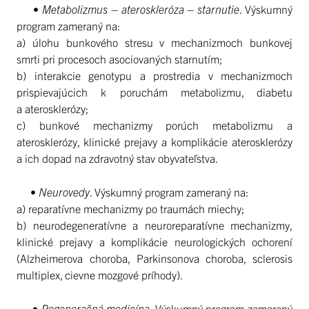
•
Metabolizmus – ateroskleróza – starnutie
. Výskumný
program zameraný na:
a) úlohu bunkového stresu v mechanizmoch bunkovej
smrti pri procesoch asociovaných starnutím;
b) interakcie genotypu a prostredia v mechanizmoch
prispievajúcich k poruchám metabolizmu, diabetu
a aterosklerózy;
c) bunkové mechanizmy porúch metabolizmu a
aterosklerózy, klinické prejavy a komplikácie aterosklerózy
a ich dopad na zdravotný stav obyvateľstva.
•
Neurovedy
. Výskumný program zameraný na:
a) reparatívne mechanizmy po traumách miechy;
b) neurodegeneratívne a neuroreparatívne mechanizmy,
klinické prejavy a komplikácie neurologických ochorení
(Alzheimerova choroba, Parkinsonova choroba, sclerosis
multiplex, cievne mozgové príhody).
•
Regeneračná medicína
. Výskumný program zameraný