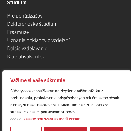
Štúdium
Pre uchádzačov
Doktorandské štúdium
Erasmus+
Uznanie dokladov o vzdelaní
Dalšie vzdelávanie
Klub absolventov
Veda
Vážime si vaše súkromie
Súbory cookie používame na zlepšenie vášho zážitku z
Postdoktorandské pozíce
prehliadania, poskytovanie prispôsobených reklám alebo obsahu
Projekty
a analýzu našej návštevnosti. Kliknutím na "Prijať všetko"
Špičkové tímy
súhlasíte s naším používaním súborov
TIP-UPJŠ
cookie.
Zásady používání souborů cookie
Vedecké parky