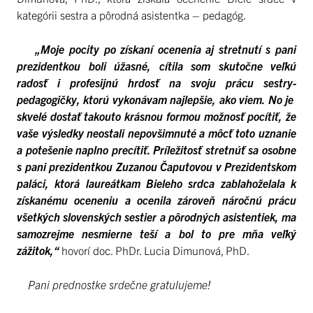
kategórii sestra a pôrodná asistentka – pedagóg.
„Moje pocity po získaní ocenenia aj stretnutí s pani
prezidentkou boli úžasné, cítila som skutočne veľkú
radosť i profesijnú hrdosť na svoju prácu sestry-
pedagogičky, ktorú vykonávam najlepšie, ako viem. No je
skvelé dostať takouto krásnou formou možnosť pocítiť, že
vaše výsledky neostali nepovšimnuté a môcť toto uznanie
a potešenie naplno precítiť. Príležitosť stretnúť sa osobne
s pani prezidentkou Zuzanou Čaputovou v Prezidentskom
paláci, ktorá laureátkam Bieleho srdca zablahoželala k
získanému oceneniu a ocenila zároveň náročnú prácu
všetkých slovenských sestier a pôrodných asistentiek, ma
samozrejme nesmierne teší a bol to pre mňa veľký
zážitok,“
hovorí doc. PhDr. Lucia Dimunová, PhD.
Pani prednostke srdečne gratulujeme!