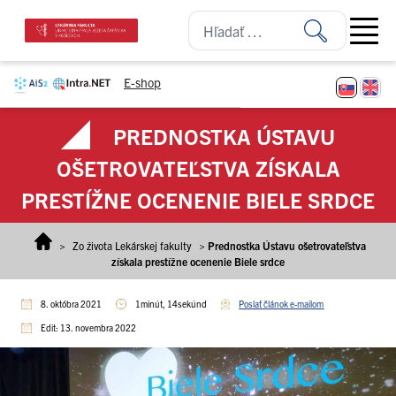
Prejsť na obsah
Open ma
E-shop
PREDNOSTKA ÚSTAVU
OŠETROVATEĽSTVA ZÍSKALA
PRESTÍŽNE OCENENIE BIELE SRDCE
>
Zo života Lekárskej fakulty
>
Prednostka Ústavu ošetrovateľstva
získala prestížne ocenenie Biele srdce
8. októbra 2021
1minút, 14sekúnd
Poslať článok e-mailom
Edit: 13. novembra 2022