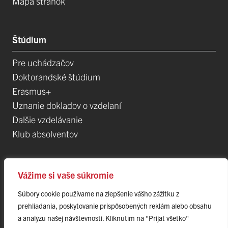
Mapa stránok
Štúdium
Pre uchádzačov
Doktorandské štúdium
Erasmus+
Uznanie dokladov o vzdelaní
Dalšie vzdelávanie
Klub absolventov
Veda
Vážime si vaše súkromie
Súbory cookie používame na zlepšenie vášho zážitku z
Postdoktorandské pozíce
prehliadania, poskytovanie prispôsobených reklám alebo obsahu
Projekty
a analýzu našej návštevnosti. Kliknutím na "Prijať všetko"
Špičkové tímy