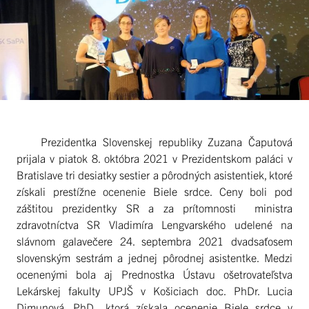
Prezidentka Slovenskej republiky Zuzana Čaputová
prijala v piatok 8. októbra 2021 v Prezidentskom paláci v
Bratislave tri desiatky sestier a pôrodných asistentiek, ktoré
získali prestížne ocenenie Biele srdce. Ceny boli pod
záštitou prezidentky SR a za prítomnosti ministra
zdravotníctva SR Vladimíra Lengvarského udelené na
slávnom galavečere 24. septembra 2021 dvadsaťosem
slovenským sestrám a jednej pôrodnej asistentke. Medzi
ocenenými bola aj Prednostka Ústavu ošetrovateľstva
Lekárskej fakulty UPJŠ v Košiciach doc. PhDr. Lucia
Dimunová, PhD., ktorá získala ocenenie Biele srdce v