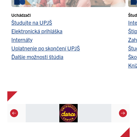
Uchádzači
Štud
Študujte na UPJŠ
Int
Elektronická prihláška
Šti
Internáty
Zah
Uplatnenie po skončení UPJŠ
Štu
Ďalšie možnosti štúdia
Ško
Kni