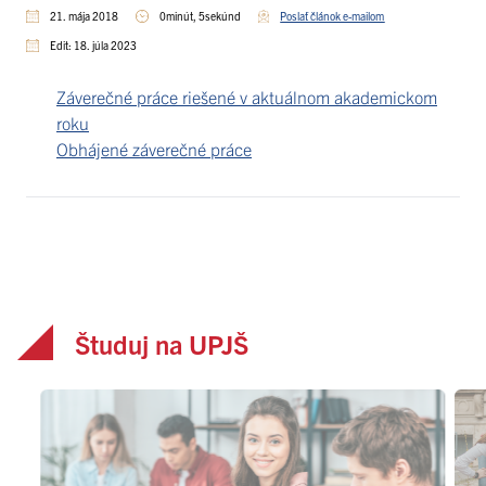
roku
21. mája 2018
0minút, 5sekúnd
Poslať článok e-mailom
Edit: 18. júla 2023
Záverečné práce riešené v aktuálnom akademickom
roku
Obhájené záverečné práce
Študuj na UPJŠ