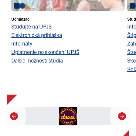
Uchádzači
Štud
Študujte na UPJŠ
Int
Elektronická prihláška
Šti
Internáty
Zah
Uplatnenie po skončení UPJŠ
Štu
Ďalšie možnosti štúdia
Ško
Kni