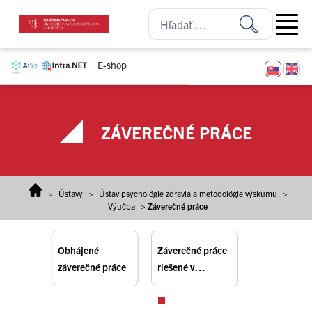
Prejsť na obsah
Open ma
E-shop
ZÁVEREČNÉ PRÁCE
>
Ústavy
>
Ústav psychológie zdravia a metodológie výskumu
>
Výučba
>
Záverečné práce
Obhájené
Záverečné práce
záverečné práce
riešené v
aktuálnom
akademickom