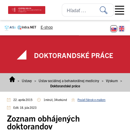
Prejsť na obsah
Open ma
E-shop
DOKTORANDSKÉ PRÁCE
>
Ústavy
>
Ústav sociálnej a behaviorálnej medicíny
>
Výskum
>
Doktorandské práce
22. apríla 2015
1minút, 34sekúnd
Poslať článok e-mailom
Edit: 18. júla 2023
Zoznam obhájených
doktorandov