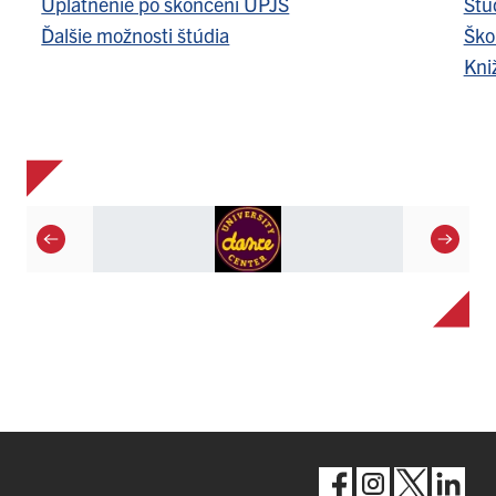
Uplatnenie po skončení UPJŠ
Štu
Ďalšie možnosti štúdia
Ško
Kni