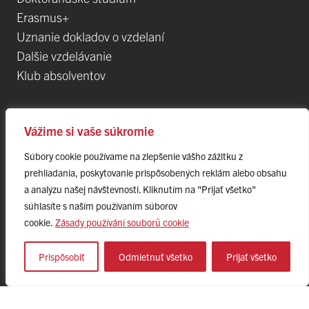
Erasmus+
Uznanie dokladov o vzdelaní
Dalšie vzdelávanie
Klub absolventov
Veda
Vážime si vaše súkromie
Súbory cookie používame na zlepšenie vášho zážitku z
Postdoktorandské pozíce
prehliadania, poskytovanie prispôsobených reklám alebo obsahu
Projekty
a analýzu našej návštevnosti. Kliknutím na "Prijať všetko"
Špičkové tímy
súhlasíte s naším používaním súborov
TIP-UPJŠ
cookie.
Zásady používání souborů cookie
Vedecké parky
Evidencia publikačnej činnosti
Prispôsobiť
Odmietnuť všetko
Prijať všetko
Habilitačné a vymenúvacie konania