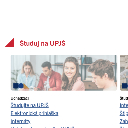
Študuj na UPJŠ
Uchádzači
Štud
Študujte na UPJŠ
Int
Elektronická prihláška
Šti
Internáty
Zah