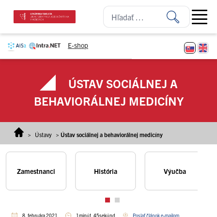
Prejsť na obsah
Open ma
E-shop
ÚSTAV SOCIÁLNEJ A
BEHAVIORÁLNEJ MEDICÍNY
>
Ústavy
>
Ústav sociálnej a behaviorálnej medicíny
Zamestnanci
História
Výučba
8. februára 2021
1minút, 45sekúnd
Poslať článok e-mailom