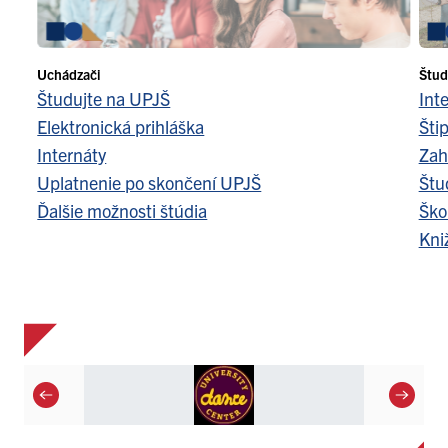
Uchádzači
Štud
Študujte na UPJŠ
Int
Elektronická prihláška
Šti
Internáty
Zah
Uplatnenie po skončení UPJŠ
Štu
Ďalšie možnosti štúdia
Ško
Kni