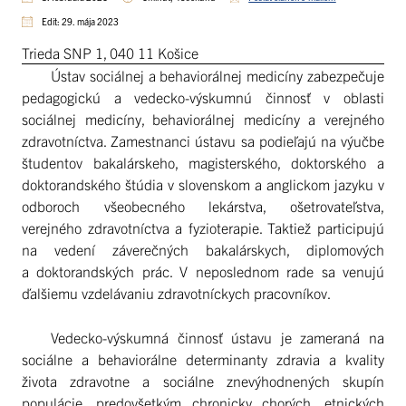
Edit: 29. mája 2023
Trieda SNP 1, 040 11 Košice
Ústav sociálnej a behaviorálnej medicíny zabezpečuje
pedagogickú a vedecko-výskumnú činnosť v oblasti
sociálnej medicíny, behaviorálnej medicíny a verejného
zdravotníctva. Zamestnanci ústavu sa podieľajú na výučbe
študentov bakalárskeho, magisterského, doktorského a
doktorandského štúdia v slovenskom a anglickom jazyku v
odboroch všeobecného lekárstva, ošetrovateľstva,
verejného zdravotníctva a fyzioterapie. Taktiež participujú
na vedení záverečných bakalárskych, diplomových
a doktorandských prác. V neposlednom rade sa venujú
ďalšiemu vzdelávaniu zdravotníckych pracovníkov.
Vedecko-výskumná činnosť ústavu je zameraná na
sociálne a behaviorálne determinanty zdravia a kvality
života zdravotne a sociálne znevýhodnených skupín
populácie, predovšetkým chronicky chorých, etnických