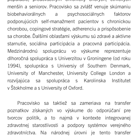
menšín a seniorov. Pracovisko sa zvlášť venuje skúmaniu
biobehaviorálnych a psychosociálnych faktorov
podporujúcich self-manažment pacientov s chronickou
chorobou, copingové stratégie, adherenciu a prispôsobenie
sa chorobe. Ďalšími oblasťami výskumu sú zdravé a aktívne
starnutie, sociálna participácia a pracovná participácia.
Medzinárodnú spoluprácu vo výskume reprezentuje
dlhoročná spolupráca s Univerzitou v Groningene (od roku
1994), spolupráca s Universiy of Southern Denmark,
University of Manchester, University College London a
rozvíjajúca sa spolupráca s Karolinska Institutet
v Štokholme a s University of Oxford.
Pracovisko sa taktiež sa zameriava na transfer
poznatkov získaných vo výskume do odporúčaní pre
tvorcov politík, a to najmä v kontexte integrovanej
zdravotnej starostlivosti a podpory systémov verejného
zdravotníctva. Na národnej úrovni je tento transfer