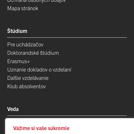
Mapa stránok
Štúdium
Pre uchádzačov
Doktorandské štúdium
Erasmus+
Uznanie dokladov o vzdelaní
Dalšie vzdelávanie
Klub absolventov
Veda
Postdoktorandské pozíce
Vážime si vaše súkromie
Projekty